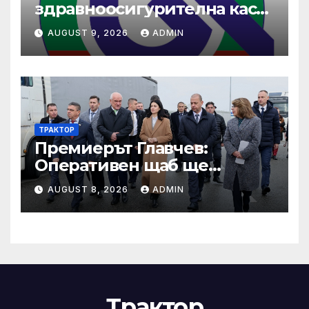
здравноосигурителна каса
(НЗОК)
AUGUST 9, 2026
ADMIN
ТРАКТОР
Премиерът Главчев:
Оперативен щаб ще
реорганизира структурите
AUGUST 8, 2026
ADMIN
по границата, за да сме
готови за Шенген
Трактор