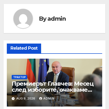
By
admin
Related Post
ТРАКТОР
Премиерът Главчев: Месец
след изборите, очакваме
политиците да постигнат
AUG 9, 2026
ADMIN
консенсус и да решават
проблемите на хората