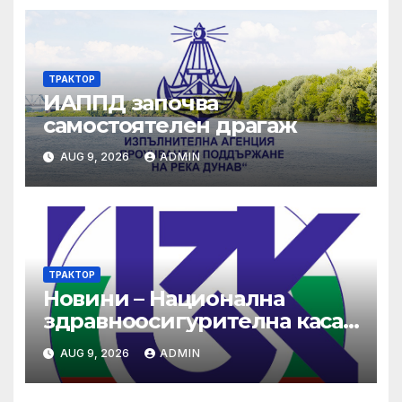
ТРАКТОР
ИАППД започва
самостоятелен драгаж
AUG 9, 2026
ADMIN
ТРАКТОР
Новини – Национална
здравноосигурителна каса
(НЗОК)
AUG 9, 2026
ADMIN