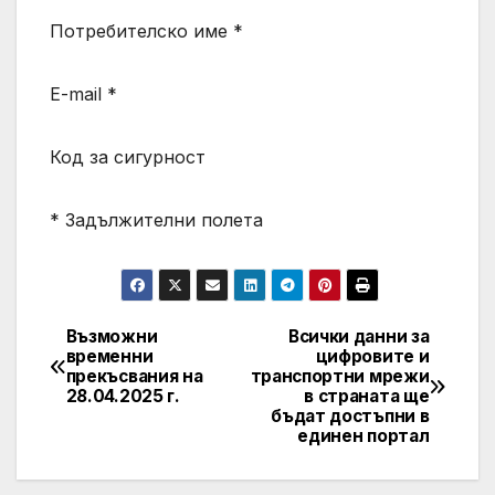
Потребителско име *
E-mail *
Код за сигурност
* Задължителни полета
Възможни
Всички данни за
Post
временни
цифровите и
прекъсвания на
транспортни мрежи
navigation
28.04.2025 г.
в страната ще
бъдат достъпни в
единен портал