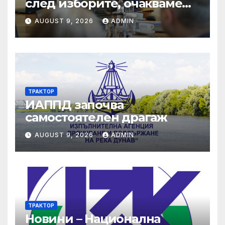
след изборите, очакваме
политиците да постигнат
AUGUST 9, 2026
ADMIN
консенсус и да решават
проблемите на хората
ТРАКТОР
ИАППД започва
самостоятелен драгаж
AUGUST 9, 2026
ADMIN
ТРАКТОР
Новини – Национална