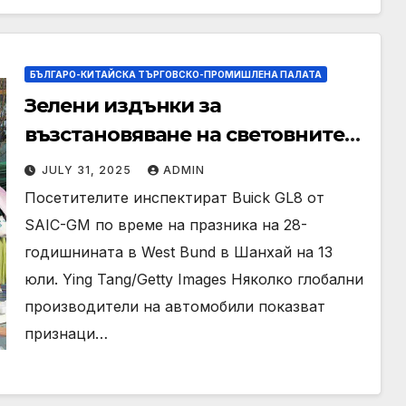
БЪЛГАРО-КИТАЙСКА ТЪРГОВСКО-ПРОМИШЛЕНА ПАЛАТА
Зелени издънки за
възстановяване на световните
марки в Китай
JULY 31, 2025
ADMIN
Посетителите инспектират Buick GL8 от
SAIC-GM по време на празника на 28-
годишнината в West Bund в Шанхай на 13
юли. Ying Tang/Getty Images Няколко глобални
производители на автомобили показват
признаци…