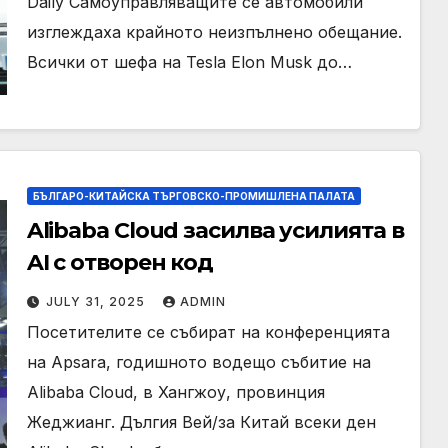
Daily Самоуправляващите се автомобили
изглеждаха крайното неизпълнено обещание.
Всички от шефа на Tesla Elon Musk до…
БЪЛГАРО-КИТАЙСКА ТЪРГОВСКО-ПРОМИШЛЕНА ПАЛАТА
Alibaba Cloud засилва усилията в
AI с отворен код
JULY 31, 2025
ADMIN
Посетителите се събират на конференцията
на Apsara, годишното водещо събитие на
Alibaba Cloud, в Хангжоу, провинция
Жеджианг. Дългия Вей/за Китай всеки ден