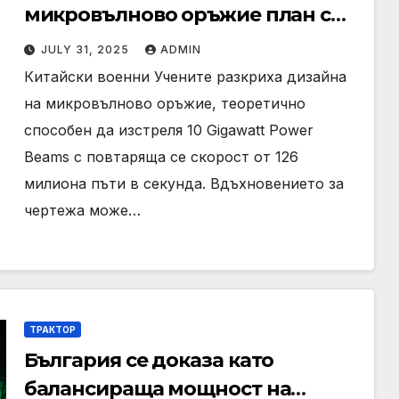
микровълново оръжие план с
ултра бързо стрелба
JULY 31, 2025
ADMIN
„Superradiance“ Tech
Китайски военни Учените разкриха дизайна
на микровълново оръжие, теоретично
способен да изстреля 10 Gigawatt Power
Beams с повтаряща се скорост от 126
милиона пъти в секунда. Вдъхновението за
чертежа може…
ТРАКТОР
България се доказа като
балансираща мощност на