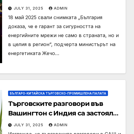
Балканите и гарант за
JULY 31, 2025
ADMIN
сигурността на енергийните
18 май 2025 свали снимката „България
мрежи в региона
доказа, че е гарант за сигурността на
енергийните мрежи не само в страната, но и
в целия в регион“, подчерта министърът на
енергетиката Жечо…
БЪЛГАРО-КИТАЙСКА ТЪРГОВСКО-ПРОМИШЛЕНА ПАЛАТА
Търговските разговори във
Вашингтон с Индия са застояли,
казват източници
JULY 31, 2025
ADMIN