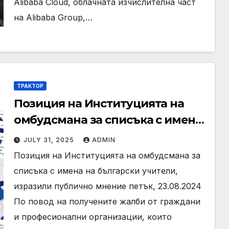
Alibaba Cloud, облачната изчислителна част
на Alibaba Group,…
ТРАКТОР
Позиция на Институцията на
омбудсмана за списъка с имена
на български учители, изразили
JULY 31, 2025
ADMIN
публично мнение
Позиция на Институцията на омбудсмана за
списъка с имена на български учители,
изразили публично мнение петък, 23.08.2024
По повод на получените жалби от граждани
и професионални организации, които