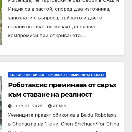
Изглежда, че търговските разговори в САЩ и
Индия са в застой, според два източника,
запознати с въпроса, тъй като и двете
страни остават не желаят да правят
компромиси при откриването…
БЪЛГАРО-КИТАЙСКА ТЪРГОВСКО-ПРОМИШЛЕНА ПАЛАТА
Роботаксис преминава от свръх
към ставане на реалност
JULY 31, 2025
ADMIN
Учениците правят обиколка в Baidu Robotaxis
в Chongqing на 1 юни. Chen Shichuan/For China