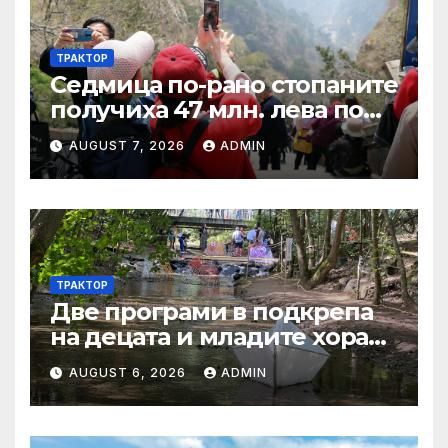
ТРАКТОР
Седмица по-рано стопаните
получиха 47 млн. лева по
четири биологични и
AUGUST 7, 2026
ADMIN
агроекологични
интервенции за Кампания
2024
ТРАКТОР
Две програми в подкрепа
на децата и младите хора
на Благоевград
AUGUST 6, 2026
ADMIN
предложени за
обществено обсъждане