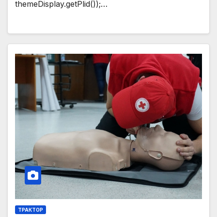
themeDisplay.getPlid());…
ТРАКТОР