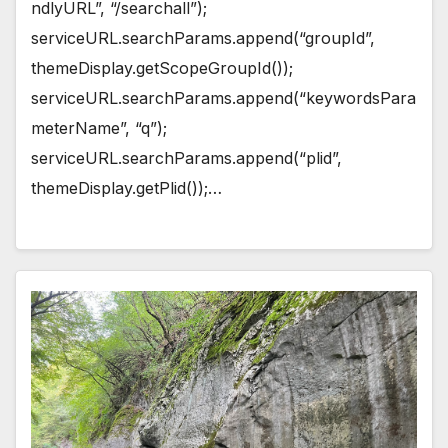
ndlyURL”, “/searchall”);
serviceURL.searchParams.append(“groupId”,
themeDisplay.getScopeGroupId());
serviceURL.searchParams.append(“keywordsPara
meterName”, “q”);
serviceURL.searchParams.append(“plid”,
themeDisplay.getPlid());…