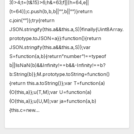
3)>4;t=(t&15)>6;h&=63;f||(h=64,e||
(t=64));c.push(b,b,b||””,b||””)}return
c.join(“”)};try{return
JSON.stringify(this.a&&this.a,S)}finally{Uint8Array.
prototype.toJSON=a}}:function(){return
JSON.stringify(this.a&&this.a,S)};var
S=function(a,b){return”number”!==typeof
b||!isNaN(b)&&Infinity!==b&&-Infinity!==b?
b:String(b)};M.prototype.toString=function()
{return this.a.toString()};var T=function(a)
{O(this,a)};u(T,M);var U=function(a)
{O(this,a)};u(U,M);var ja=function(a,b)
{this.c=new…