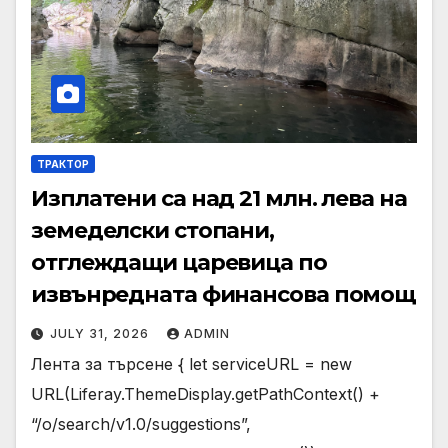
ТРАКТОР
Изплатени са над 21 млн. лева на
земеделски стопани,
отглеждащи царевица по
извънредната финансова помощ
JULY 31, 2026
ADMIN
Лента за търсене { let serviceURL = new
URL(Liferay.ThemeDisplay.getPathContext() +
“/o/search/v1.0/suggestions”,