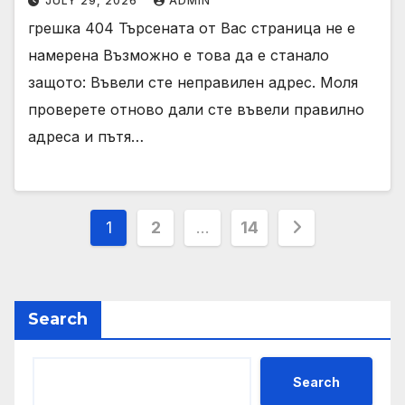
JULY 29, 2026
ADMIN
грешка 404 Търсената от Вас страница не е
намерена Възможно е това да е станало
защото: Въвели сте неправилен адрес. Моля
проверете отново дали сте въвели правилно
адреса и пътя…
Posts
1
2
…
14
pagination
Search
Search