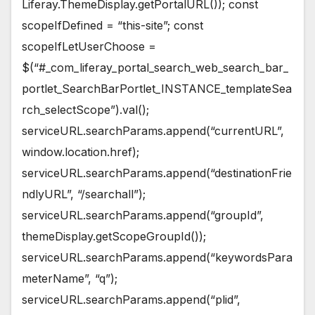
Liferay.ThemeDisplay.getPortalURL()); const
scopeIfDefined = “this-site”; const
scopeIfLetUserChoose =
$(“#_com_liferay_portal_search_web_search_bar_
portlet_SearchBarPortlet_INSTANCE_templateSea
rch_selectScope”).val();
serviceURL.searchParams.append(“currentURL”,
window.location.href);
serviceURL.searchParams.append(“destinationFrie
ndlyURL”, “/searchall”);
serviceURL.searchParams.append(“groupId”,
themeDisplay.getScopeGroupId());
serviceURL.searchParams.append(“keywordsPara
meterName”, “q”);
serviceURL.searchParams.append(“plid”,