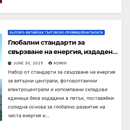
БЪЛГАРО-КИТАЙСКА ТЪРГОВСКО-ПРОМИШЛЕНА ПАЛАТА
Глобални стандарти за
свързване на енергия, издадени
за повишаване на развитието на
JUNE 30, 2025
ADMIN
зелено
Набор от стандарти за свързване на енергия
за вятърни централи, фотоволтаични
електроцентрали и изпомпвани складови
единици бяха издадени в петък, поставяйки
солидна основа за глобално развитие на
чиста енергия и…