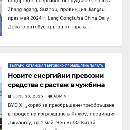
водородно енергийно оборудване Co Ltd в
Zhangjiagang, Suzhou, провинция Jiangsu,
през май 2024 г. Lang Congliu/за China Daily
Докато автобус тръгва от гара в…
БЪЛГАРО-КИТАЙСКА ТЪРГОВСКО-ПРОМИШЛЕНА ПАЛАТА
Новите енергийни превозни
средства с растеж в чужбина
JUNE 30, 2025
ADMIN
BYD XI „кораб за преобръщане/преобръщане
в процес на изграждане в Янжоу, провинция
Джиангсу, на 1 май. Чен Ян/За Китай