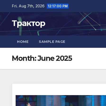
Skip
Fri. Aug 7th, 2026
12:17:01 PM
to
content
Трактор
HOME
SAMPLE PAGE
Month:
June 2025