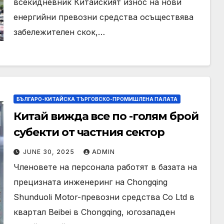
всекидневник Китайският износ на нови
енергийни превозни средства осъществява
забележителен скок,…
БЪЛГАРО-КИТАЙСКА ТЪРГОВСКО-ПРОМИШЛЕНА ПАЛАТА
Китай вижда все по -голям брой
субекти от частния сектор
JUNE 30, 2025
ADMIN
Членовете на персонала работят в базата на
прецизната инженеринг на Chongqing
Shunduoli Motor-превозни средства Co Ltd в
квартал Beibei в Chongqing, югозападен