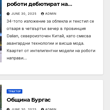
роботи дебютират на
изложение в Dalian
JUNE 30, 2025
ADMIN
34-тото изложение за облекла и текстил се
отваря в четвъртък вечер в провинция
Dalian, североизточен Китай, като смесва
авангардни технологии и висша мода.
Квартет от интелигентни модели на роботи
направи…
ТРАКТОР
Община Бургас
JUNE 30, 2025
ADMIN