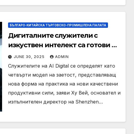
БЪЛГАРО-КИТАЙСКА ТЪРГОВСКО-ПРОМИШЛЕНА ПАЛАТА
Дигиталните служители с
изкуствен интелект са готови да
се конкурират на световната
JUNE 30, 2025
ADMIN
сцена
Служителите на AI Digital се определят като
четвърти модел на заетост, представляващ
нова форма на практика на нови качествени
продуктивни сили, заяви Ху Вей, основател и
изпълнителен директор на Shenzhen…