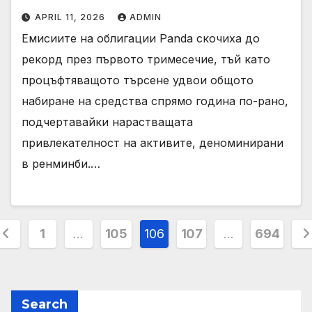
APRIL 11, 2026
ADMIN
Емисиите на облигации Panda скочиха до
рекорд през първото тримесечие, тъй като
процъфтяващото търсене удвои общото
набиране на средства спрямо година по-рано,
подчертавайки нарастващата
привлекателност на активите, деноминирани
в ренминби.…
osts
1
…
105
106
107
…
694
agination
Search