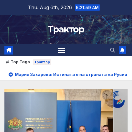
Skip
Thu. Aug 6th, 2026
5:22:01 AM
to
content
Трактор
Top Tags
Трактор
ва: Истината е на страната на Русия
Интервю на мини