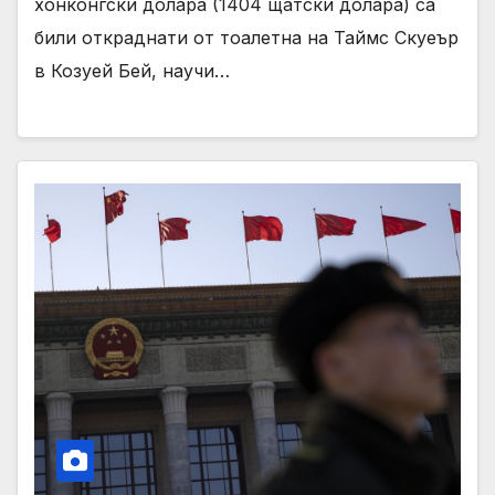
хонконгски долара (1404 щатски долара) са
били откраднати от тоалетна на Таймс Скуеър
в Козуей Бей, научи…