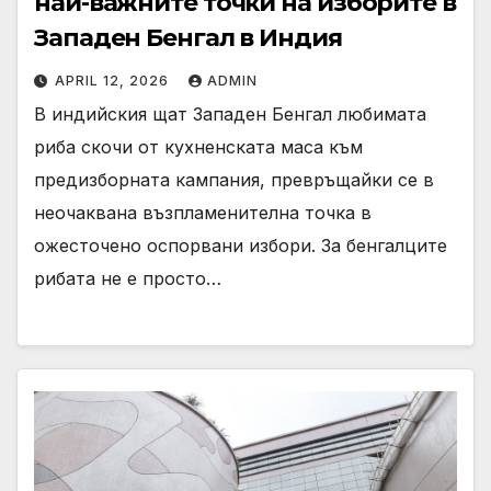
най-важните точки на изборите в
Западен Бенгал в Индия
APRIL 12, 2026
ADMIN
В индийския щат Западен Бенгал любимата
риба скочи от кухненската маса към
предизборната кампания, превръщайки се в
неочаквана възпламенителна точка в
ожесточено оспорвани избори. За бенгалците
рибата не е просто…