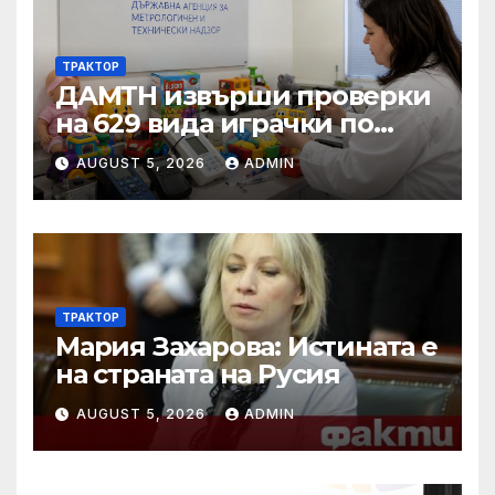
ТРАКТОР
ДАМТН извърши проверки
на 629 вида играчки по
повод Деня на детето
AUGUST 5, 2026
ADMIN
ТРАКТОР
Мария Захарова: Истината е
на страната на Русия
AUGUST 5, 2026
ADMIN