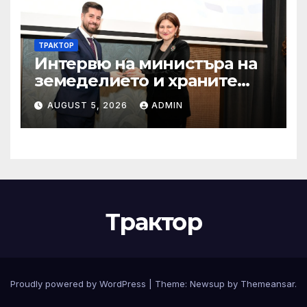
ТРАКТОР
Интервю на министъра на
земеделието и храните
Пламен Абровски в
AUGUST 5, 2026
ADMIN
предаването “Денят ON
AIR” по Bulgaria on air
Трактор
Proudly powered by WordPress
|
Theme:
Newsup
by
Themeansar
.