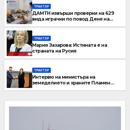
ТРАКТОР
ДАМТН извърши проверки на 629
вида играчки по повод Деня на
детето
ТРАКТОР
Мария Захарова: Истината е на
страната на Русия
ТРАКТОР
Интервю на министъра на
земеделието и храните Пламен
Абровски в предаването “Денят
ON AIR” по Bulgaria on air