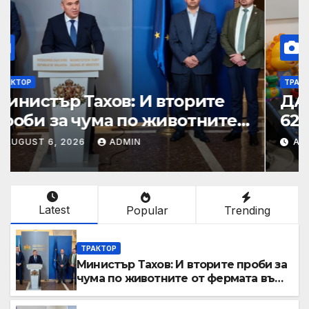
ТРАКТОР
Министър Тахов: И вторите
проби за чума по животните
от фермата във Велинград са
AUGUST 6, 2026
ADMIN
положителни
Latest
Popular
Trending
ТРАКТОР
Министър Тахов: И вторите проби за
чума по животните от фермата във
Велинград са положителни