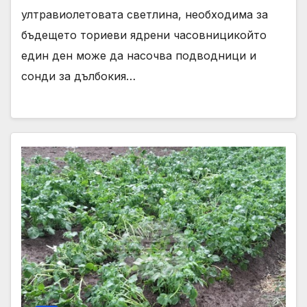
ултравиолетовата светлина, необходима за
бъдещето ториеви ядрени часовницикойто
един ден може да насочва подводници и
сонди за дълбокия…