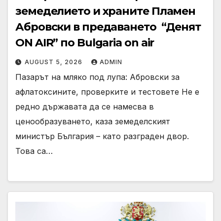
земеделието и храните Пламен
Абровски в предаването “Денят
ON AIR” по Bulgaria on air
AUGUST 5, 2026
ADMIN
Пазарът на мляко под лупа: Абровски за
афлатоксините, проверките и тестовете Не е
редно държавата да се намесва в
ценообразуването, каза земеделският
министър България – като разграден двор.
Това са…