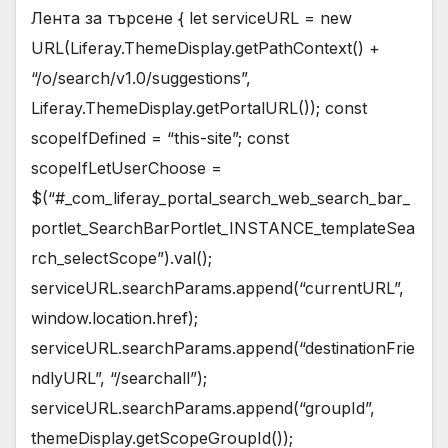
Лента за търсене { let serviceURL = new
URL(Liferay.ThemeDisplay.getPathContext() +
“/o/search/v1.0/suggestions”,
Liferay.ThemeDisplay.getPortalURL()); const
scopeIfDefined = “this-site”; const
scopeIfLetUserChoose =
$(“#_com_liferay_portal_search_web_search_bar_
portlet_SearchBarPortlet_INSTANCE_templateSea
rch_selectScope”).val();
serviceURL.searchParams.append(“currentURL”,
window.location.href);
serviceURL.searchParams.append(“destinationFrie
ndlyURL”, “/searchall”);
serviceURL.searchParams.append(“groupId”,
themeDisplay.getScopeGroupId());