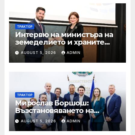
ТРАКТОР
Интервю на министъра на
земеделието и храните
Пламен Абровски в
AUGUST 5, 2026
ADMIN
предаването “Денят ON
AIR” по Bulgaria on air
ТРАКТОР
Мирослав Боршош:
Възстановяването на
входящия туризъм е
AUGUST 5, 2026
ADMIN
стратегически приоритет