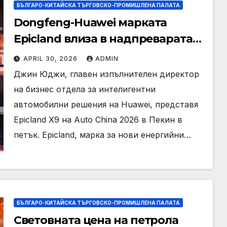
БЪЛГАРО-КИТАЙСКА ТЪРГОВСКО-ПРОМИШЛЕНА ПАЛАТА
Dongfeng-Huawei марката
Epicland влиза в надпреварата
за премиум SUV в Китай
APRIL 30, 2026
ADMIN
Джин Юджи, главен изпълнителен директор
на бизнес отдела за интелигентни
автомобилни решения на Huawei, представя
Epicland X9 на Auto China 2026 в Пекин в
петък. Epicland, марка за нови енергийни…
БЪЛГАРО-КИТАЙСКА ТЪРГОВСКО-ПРОМИШЛЕНА ПАЛАТА
Световната цена на петрола