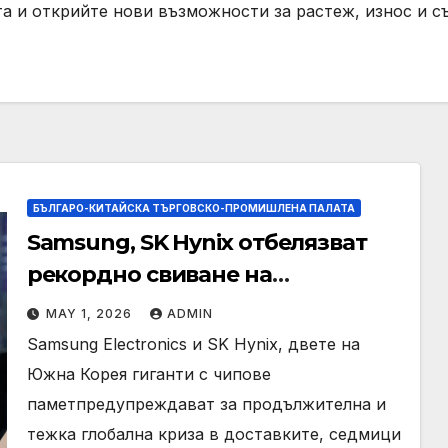
а и открийте нови възможности за растеж, износ и с
БЪЛГАРО-КИТАЙСКА ТЪРГОВСКО-ПРОМИШЛЕНА ПАЛАТА
Samsung, SK Hynix отбелязват
рекордно свиване на
доставките на пазара на памет,
MAY 1, 2026
ADMIN
тъй като търсенето на AI
Samsung Electronics и SK Hynix, двете на
нараства
Южна Корея гиганти с чипове
паметпредупреждават за продължителна и
тежка глобална криза в доставките, седмици