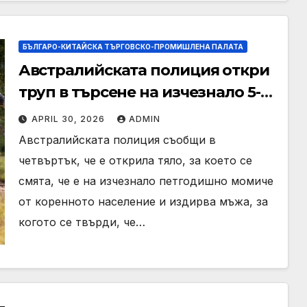
БЪЛГАРО-КИТАЙСКА ТЪРГОВСКО-ПРОМИШЛЕНА ПАЛАТА
Австралийската полиция откри
труп в търсене на изчезнало 5-
годишно момиче от местното
APRIL 30, 2026
ADMIN
население
Австралийската полиция съобщи в
четвъртък, че е открила тяло, за което се
смята, че е на изчезнало петгодишно момиче
от коренното население и издирва мъжа, за
когото се твърди, че…