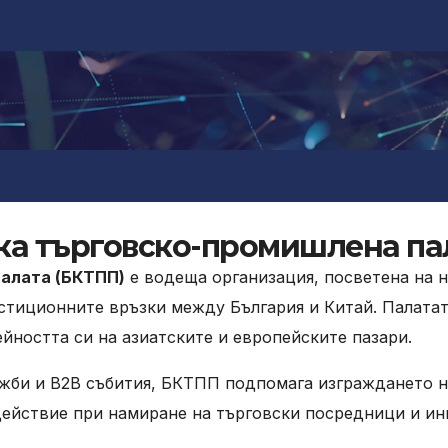
ка търговско-промишлена па
алата (БКТПП)
е водеща организация, посветена на 
стиционните връзки между България и Китай. Палата
йността си на азиатските и европейските пазари.
ожби и B2B събития, БКТПП подпомага изграждането 
действие при намиране на търговски посредници и ин