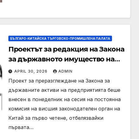
БЪЛГАРО-КИТАЙСКА ТЪРГОВСКО-ПРОМИШЛЕНА ПАЛАТА
Проектът за редакция на Закона
за държавното имущество на
предприятията е прегледан за
APRIL 30, 2026
ADMIN
насърчаване на
Проект за преразглеждане на Закона за
висококачествено развитие
държавните активи на предприятията беше
внесен в понеделник на сесия на постоянна
комисия на висшия законодателен орган на
Китай за първо четене, отбелязвайки
първата…