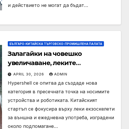
и действието не могат да бъдат…
БЪЛГАРО-КИТАЙСКА ТЪРГОВСКО-ПРОМИШЛЕНА ПАЛАТА
Залагайки на човешко
увеличаване, леките
екзоскелети ще станат ли
APRIL 30, 2026
ADMIN
масови? · TechNode
Hypershell се опитва да създаде нова
категория в пресечната точка на носимите
устройства и роботиката. Китайският
стартъп се фокусира върху леки екзоскелети
за външна и ежедневна употреба, изградени
около подпомагане…