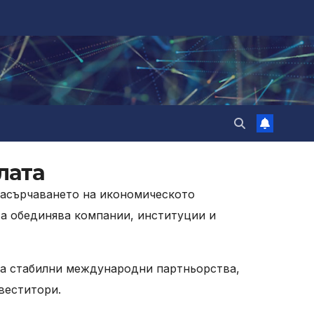
лата
насърчаването на икономическото
та обединява компании, институции и
на стабилни международни партньорства,
веститори.