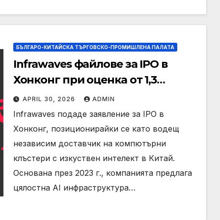
БЪЛГАРО-КИТАЙСКА ТЪРГОВСКО-ПРОМИШЛЕНА ПАЛАТА
Infrawaves файлове за IPO в
Хонконг при оценка от 1,3
милиарда USD
APRIL 30, 2026
ADMIN
Infrawaves подаде заявление за IPO в
Хонконг, позиционирайки се като водещ
независим доставчик на компютърни
клъстери с изкуствен интелект в Китай.
Основана през 2023 г., компанията предлага
цялостна AI инфраструктура…