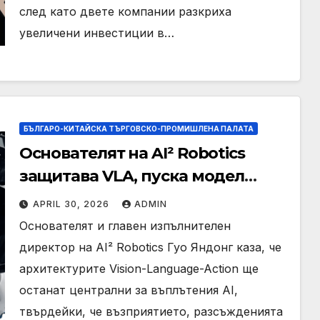
след като двете компании разкриха
увеличени инвестиции в…
БЪЛГАРО-КИТАЙСКА ТЪРГОВСКО-ПРОМИШЛЕНА ПАЛАТА
Основателят на AI² Robotics
защитава VLA, пуска модел
NeuroVLA
APRIL 30, 2026
ADMIN
Основателят и главен изпълнителен
директор на AI² Robotics Гуо Яндонг каза, че
архитектурите Vision-Language-Action ще
останат централни за въплътения AI,
твърдейки, че възприятието, разсъжденията