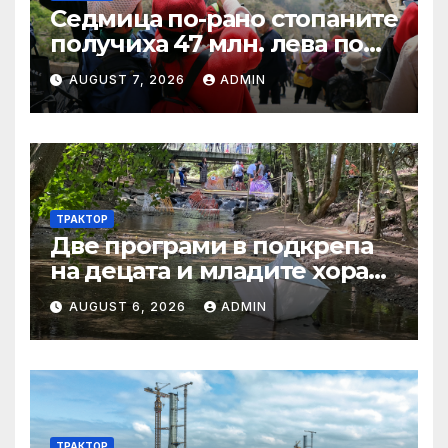
Седмица по-рано стопаните
получиха 47 млн. лева по
четири биологични и
AUGUST 7, 2026
ADMIN
агроекологични
интервенции за Кампания
2024
ТРАКТОР
Две програми в подкрепа
на децата и младите хора
на Благоевград
AUGUST 6, 2026
ADMIN
предложени за
обществено обсъждане
ТРАКТОР