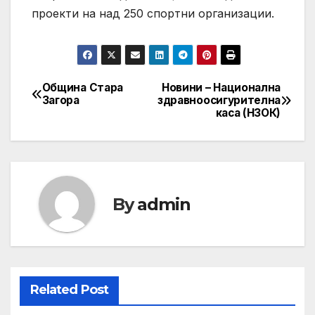
проекти на над 250 спортни организации.
Община Стара
Новини – Национална
Post
Загора
здравноосигурителна
каса (НЗОК)
navigation
By
admin
Related Post