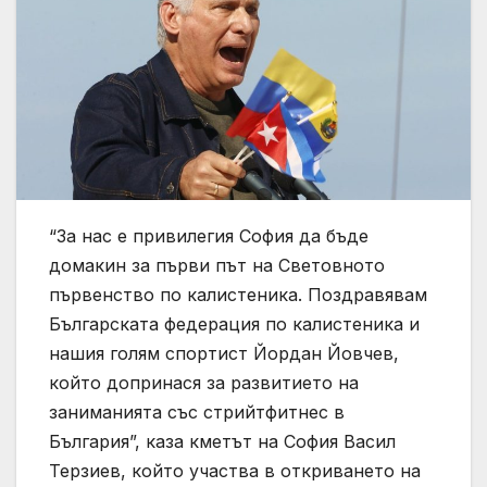
“За нас е привилегия София да бъде
домакин за първи път на Световното
първенство по калистеника. Поздравявам
Българската федерация по калистеника и
нашия голям спортист Йордан Йовчев,
който допринася за развитието на
заниманията със стрийтфитнес в
България”, каза кметът на София Васил
Терзиев, който участва в откриването на