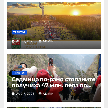
ТРАКТОР
AUG 7, 2026
ADMIN
ТРАКТОР
Седмица по-рано стопаните
получиха 47 млн. лева по
четири биологични и
AUG 7, 2026
ADMIN
агроекологични
интервенции за Кампания