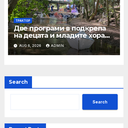
2024
ТРАКТОР
Две програми в подкрепа
на децата и младите хора
на Благоевград
AUG 6, 2026
ADMIN
предложени за обществено
обсъждане
Search
Search