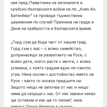
нея пред Паметника на загиналите в
сръбско-българската война на пл. „Княз Ал.
Батенберг“ се проведе тържествена
церемония по случай Празника на града и
Деня на храбростта и българската армия.
„Горд съм да бъда част от нашия град.
Горд съм с вас – с всяко семейство,
допринасящо за развитието на Русе, с
всяко дете, което расте с мечти, с всяка
усмивка, с която градим едно по-светло
утре. Нека носим с достойнство името на
Русе – както го носеха предците ни.
Защото нищо не започва от нас и нищо
няма да свърши с нас. От нас зависи какво
ще оставим и как ще го пазим”, каза
кметът Пенчо Милков в своето