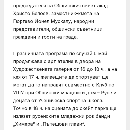
председателя на Общинския съвет акад.
Христо Белоев, заместник-кмета на
Гюргево Йонел Мускалу, народни
представители, общински съветници,
граждани и гости на града.
Празничната програма по случай 6 май
продължава с арт ателие в двора на
Художествената галерия от 16 до 18 ч., а на
кея от 17 ч. желаещите да спортуват ще
могат да го направят съвместно с Клуб по
УШУ при Общински младежки дом – Русе и
децата от Ученическа спортна школа.
Точно в 18 ч. на сцената до скейт парка ще
излязат русенските младежки рок банди
„Химера“ и „Пъпешови глави“.