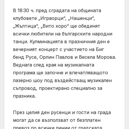
В 18:30 ч. пред сградата на общината
клубовете „Играорци“, „Нашенци“,
„Жълтица“, „Вито хоро“ ще обединят
всички любители на българските народни
танци. Кулминацията в празничния ден е
вечерният концерт с участието на Биг
бенд Русе, Орлин Павлов и Весела Морова.
Веднага след края на музикалната
програма ще започне и впечатляващото
лазерно шоу под въздействащ музикален
съпровод, проектирано специално за
празника.
През целия ден русенци и гости на града
могат да се възползват от безплатен
превоз по всички линии от градската