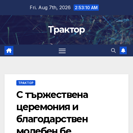
Skip
Fri. Aug 7th, 2026
2:53:11 AM
to
content
Трактор
ТРАКТОР
С тържествена
церемония и
благодарствен
молебен бе