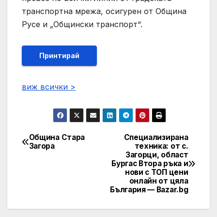
транспортна мрежа, осигурен от Община
Русе и „Общински транспорт“.
Принтирай
виж всички >
Община Стара
Специализирана
Post
Загора
техника: от с.
Загорци, област
navigation
Бургас Втора ръка и
нови с ТОП цени
онлайн от цяла
България — Bazar.bg