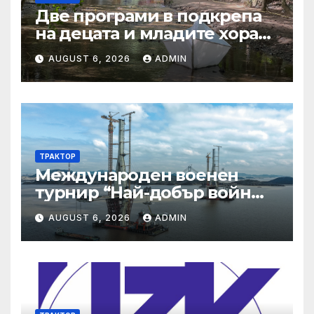
Две програми в подкрепа
на децата и младите хора
на Благоевград
AUGUST 6, 2026
ADMIN
предложени за
обществено обсъждане
ТРАКТОР
Международен военен
турнир “Най-добър войн
2025”
AUGUST 6, 2026
ADMIN