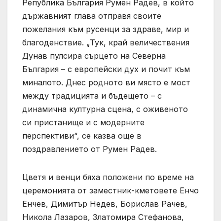
Република България Румен Радев, в който
държавният глава отправя своите
пожелания към русенци за здраве, мир и
благоденствие. „Тук, край величествения
Дунав пулсира сърцето на Северна
България – с европейски дух и почит към
миналото. Днес родното ви място е мост
между традицията и бъдещето – с
динамична културна сцена, с оживеното
си пристанище и с модерните
перспективи“, се казва още в
поздравлението от Румен Радев.
Цветя и венци бяха положени по време на
церемонията от заместник-кметовете Енчо
Енчев, Димитър Недев, Борислав Рачев,
Никола Лазаров, Златомира Стефанова,