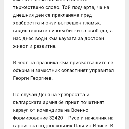
тържествено слово. Той подчерта, че на
днешния ден се прекланяме пред
храбростта и онзи вътрешен пламък,
водил героите ни към битки за свобода, а
нас днес води към каузата за достоен
живот и развитие.
В чест на празника към присъстващите се
обърна и заместник областният управител
Георги Георгиев.
По случай Деня на храбростта и
българската армия бе приет почетният
караул от командира на Военно
формирование 32420 – Русе и началник на
гарнизона подполковник Павлин Илиев. В