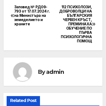
Заповед № РД09-
112 ПСИХОЛОЗИ,
Post
793 от 17.07.2024 г.
ДОБРОВОЛЦИ НА
на Министъра на
БЪЛГАРСКИЯ
navigation
земеделието и
ЧЕРВЕН КРЪСТ,
храните
ПРЕМИНАХА
ОБУЧЕНИЕ ПО
ПЪРВА
ПСИХОЛОГИЧНА
ПОМОЩ
By
admin
Related Post