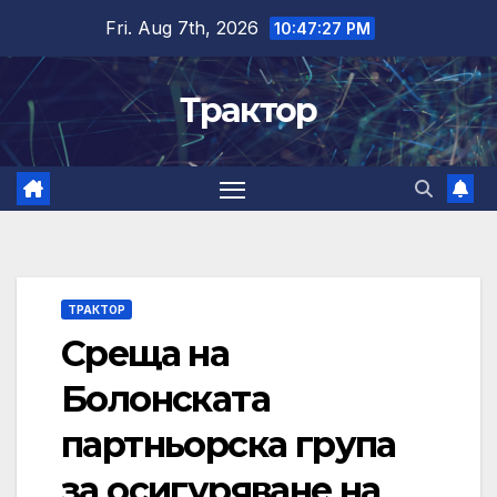
Skip
Fri. Aug 7th, 2026
10:47:28 PM
to
content
Трактор
ТРАКТОР
Среща на
Болонската
партньорска група
за осигуряване на