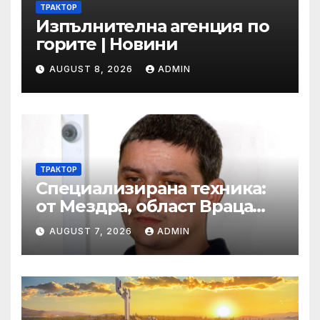
ТРАКТОР
Изпълнителна агенция по
горите | Новини
AUGUST 8, 2026
ADMIN
ТРАКТОР
Специализирана техника:
от Мездра, област Враца
Втора ръка и нови с ТОП
AUGUST 7, 2026
ADMIN
цени онлайн от цяла
България — Bazar.bg