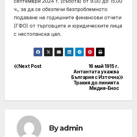
септември 2024 г. (събота) от 9.00 до 15.00
ч., за да се обезпечи безпроблемното
подаване на годишните финансови отчети
(ГФО) от търговците и юридическите лица
с нестопанска цел.
Next Post
16 май 1915 г.
Post
Антантата ухажва
България с Източна
navigation
Тракия до линията
Мидия-Енос
By
admin