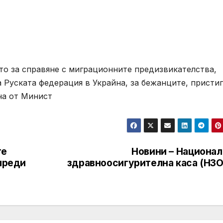
то за справяне с миграционните предизвикателства,
а Руската федерация в Украйна, за бежанците, присти
ана от Минист
те
Новини – Национал
 преди
здравноосигурителна каса (НЗО