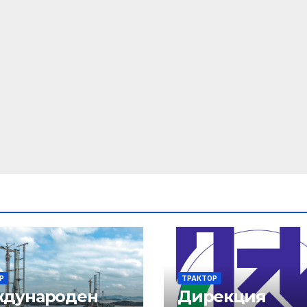
Р
ТРАКТОР
дународен
Дирекция