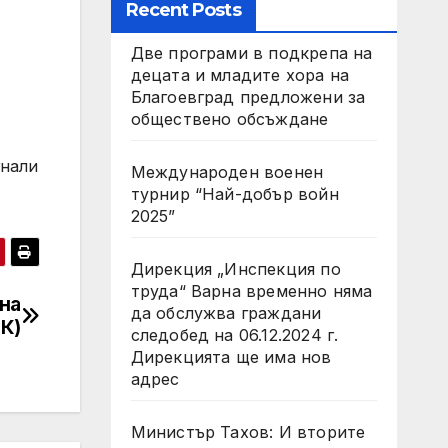
Recent Posts
Две програми в подкрепа на
децата и младите хора на
Благоевград предложени за
обществено обсъждане
гнали
Международен военен
турнир “Най-добър войн
2025”
Дирекция „Инспекция по
труда“ Варна временно няма
на
да обслужва граждани
К)
следобед на 06.12.2024 г.
Дирекцията ще има нов
адрес
Министър Тахов: И вторите