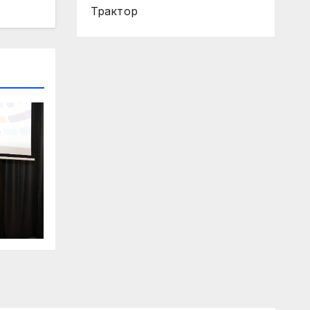
Трактор
н
 по