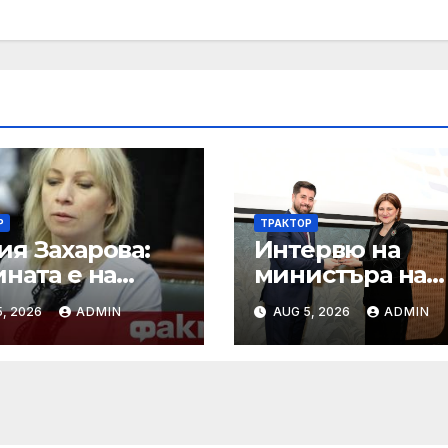
Р
ТРАКТОР
ия Захарова:
Интервю на
ната е на
министъра на
ната на Русия
земеделието и
, 2026
ADMIN
AUG 5, 2026
ADMIN
храните Пламе
Абровски в
предаването
“Денят ON AIR”
Bulgaria on air