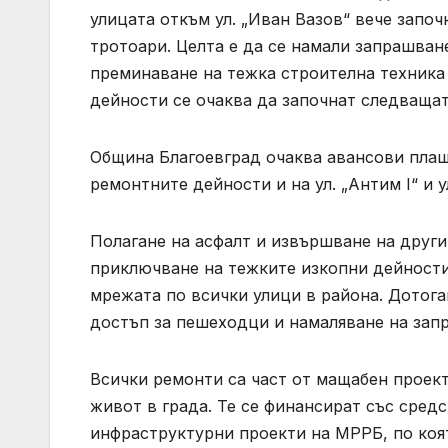
улицата откъм ул. „Иван Вазов“ вече запо
тротоари. Целта е да се намали запрашван
преминаване на тежка строителна техника 
дейности се очаква да започнат следваща
Община Благоевград очаква авансови плащ
ремонтните дейности и на ул. „Антим I“ и у
Полагане на асфалт и извършване на друг
приключване на тежките изкопни дейности
мрежата по всички улици в района. Дотог
достъп за пешеходци и намаляване на зап
Всички ремонти са част от мащабен проект
живот в града. Те се финансират със сре
инфраструктурни проекти на МРРБ, по коят