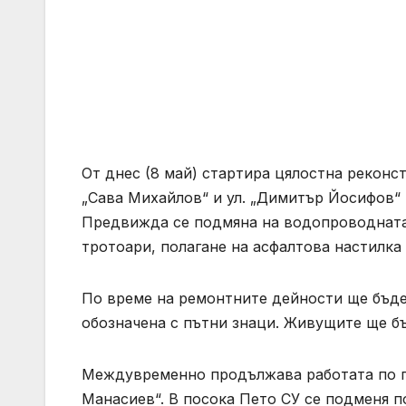
От днес (8 май) стартира цялостна реконст
„Сава Михайлов“ и ул. „Димитър Йосифов“ 
Предвижда се подмяна на водопроводната
тротоари, полагане на асфалтова настилка
По време на ремонтните дейности ще бъде
обозначена с пътни знаци. Живущите ще б
Междувременно продължава работата по по
Манасиев“. В посока Пето СУ се подменя п