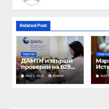
Related Post
ТРАКТОР
ТРАКТО
ДАМТН извърши
Мар
проверки на 629
Исти
вида играчки по
стра
AUG 5, 2026
ADMIN
AUG 5
повод Деня на
детето