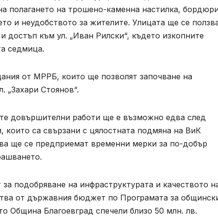
чна полагането на трошено-каменна настилка, бордюри
ето и неудобството за жителите. Улицата ще се ползва
и достъп към ул. „Иван Рилски“, където изкопните
та седмица.
ания от МРРБ, които ще позволят започване на
л. „Захари Стоянов“.
ите довършителни работи ще е възможно едва след
, които са свързани с цялостната подмяна на ВиК
ава ще се предприемат временни мерки за по-добър
рашването.
 за подобряване на инфраструктурата и качеството н
дства от държавния бюджет по Програмата за общинск
о Община Благоевград спечели близо 50 млн. лв.