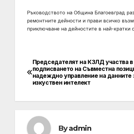
Ръководството на Община Благоевград раз
ремонтните дейности и прави всичко възм
приключване на дейностите в най-кратки 
Председателят на КЗЛД участва в
Post
подписването на Съвместна позиц
navigation
надеждно управление на данните 
изкуствен интелект
By
admin