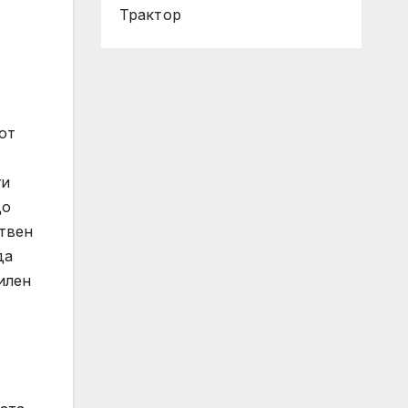
Трактор
от
ги
до
ствен
да
илен