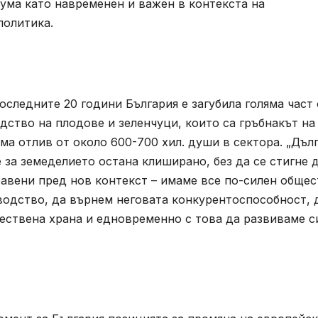
рума като навременен и важен в контекста на
политика.
оследните 20 години България е загубила голяма част 
дство на плодове и зеленчуци, които са гръбнакът на
ма отлив от около 600-700 хил. души в сектора. „Дъл
 за земеделието остана клиширано, без да се стигне 
равени пред нов контекст – имаме все по-силен обще
водство, да върнем неговата конкурентоспособност, 
ествена храна и едновременно с това да развиваме с