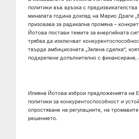
политики във връзка с предизвикателства
миналата година доклад на Марио Драги „
призовава за радикална промяна – конкре
Йотова постави темите за енергийната сиг
трябва да изключват конкурентоспособнос
твърде амбициозната „Зелена сделка“, коя
подкрепени допълнително с финансиране, 
Илияна Йотова изброи предложенията на Е
политики за конкурентоспособност и усто
опростяване на регулациите, на тромавите
решението.