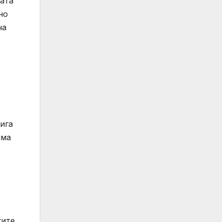
ата
но
на
ига
има
ките