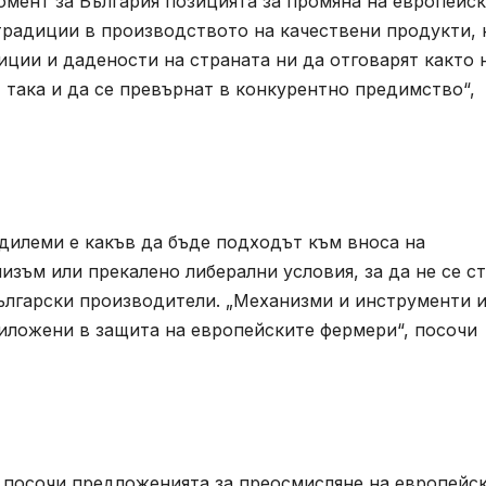
мент за България позицията за промяна на европейск
традиции в производството на качествени продукти, 
ции и дадености на страната ни да отговарят както 
 така и да се превърнат в конкурентно предимство“,
дилеми е какъв да бъде подходът към вноса на
изъм или прекалено либерални условия, за да не се ст
български производители. „Механизми и инструменти 
риложени в защита на европейските фермери“, посочи
 посочи предложенията за преосмисляне на европейс