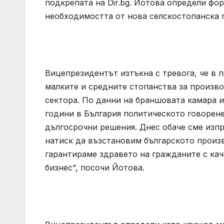
подкрепата на Dir.bg. Йотова определи фо
необходимостта от нова селскостопанска 
Вицепрезидентът изтъкна с тревога, че в п
малките и средните стопанства за произво
сектора. По данни на браншовата камара и
години в България политическото говорене
дългосрочни решения. Днес обаче сме изп
натиск да възстановим българското произ
гарантираме здравето на гражданите с кач
бизнес“, посочи Йотова.