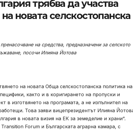
гария трябва да участва
 на новата селскостопанска
пренасочване на средства, предназначени за селското
ръжаване, посочи Илияна Йотова
отвянето на новата Обща селскостопанска политика на
пецифики, както и в коригирането на пропуски и
кт в изготвянето на програмата, а не изпълнител на
еработещи. Това заяви вицепрезидентът Илияна Йотов
гария в новата визия на ЕК за земеделие и храни“.
Transition Forum и Българската аграрна камара, с