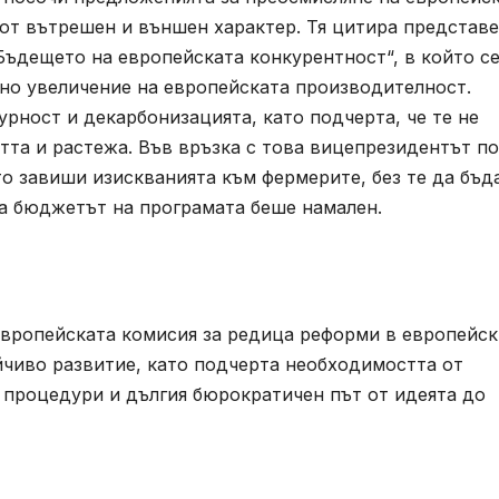
 от вътрешен и външен характер. Тя цитира представ
Бъдещето на европейската конкурентност“, в който с
тно увеличение на европейската производителност.
урност и декарбонизацията, като подчерта, че те не
тта и растежа. Във връзка с това вицепрезидентът п
то завиши изискванията към фермерите, без те да бъд
а бюджетът на програмата беше намален.
вропейската комисия за редица реформи в европейск
йчиво развитие, като подчерта необходимостта от
 процедури и дългия бюрократичен път от идеята до