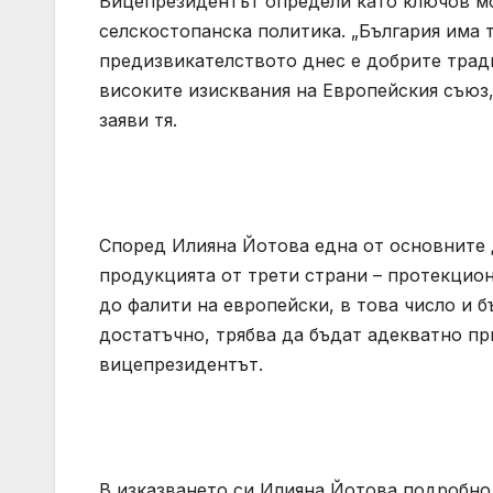
Вицепрезидентът определи като ключов мо
селскостопанска политика. „България има 
предизвикателството днес е добрите тради
високите изисквания на Европейския съюз,
заяви тя.
Според Илияна Йотова една от основните 
продукцията от трети страни – протекцион
до фалити на европейски, в това число и 
достатъчно, трябва да бъдат адекватно п
вицепрезидентът.
В изказването си Илияна Йотова подробно