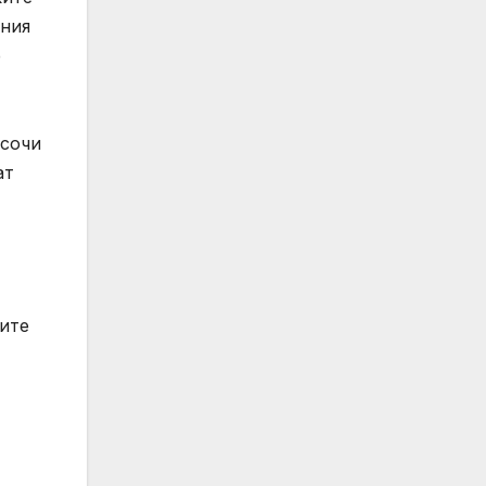
ения
е
осочи
ат
ите