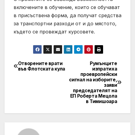
включените в обучение, които се обучават
в присъствена форма, да получат средства
за транспортни разходи от и до мястото,
където се провеждат курсовете.
Отворените врати
Румънците
Post
във Флотската кула
изпратиха
проевропейски
navigation
сигнал на изборите,
заяви
председателят на
ЕП Роберта Мецола
в Тимишоара