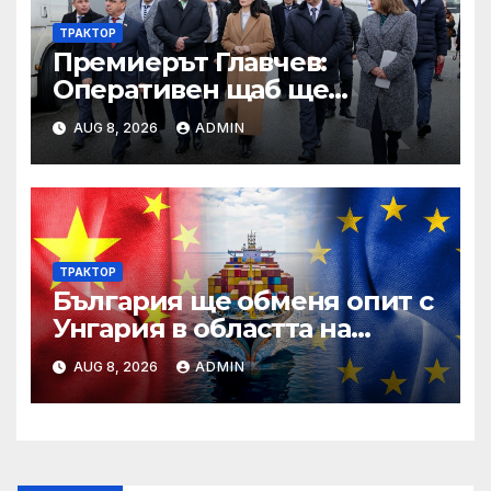
ТРАКТОР
Премиерът Главчев:
Оперативен щаб ще
реорганизира структурите
AUG 8, 2026
ADMIN
по границата, за да сме
готови за Шенген
ТРАКТОР
България ще обменя опит с
Унгария в областта на
спортната инфраструктура
AUG 8, 2026
ADMIN