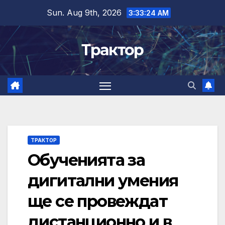
Skip
Sun. Aug 9th, 2026
3:33:25 AM
to
content
Трактор
ТРАКТОР
Обученията за
дигитални умения
ще се провеждат
дистанционно и в