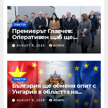
ТРАКТОР
Премиерът Главчев:
Оперативен щаб ще
реорганизира структурите
AUGUST 8, 2026
ADMIN
по границата, за да сме
готови за Шенген
ТРАКТОР
България ще обменя опит с
Унгария в областта на
спортната инфраструктура
AUGUST 8, 2026
ADMIN