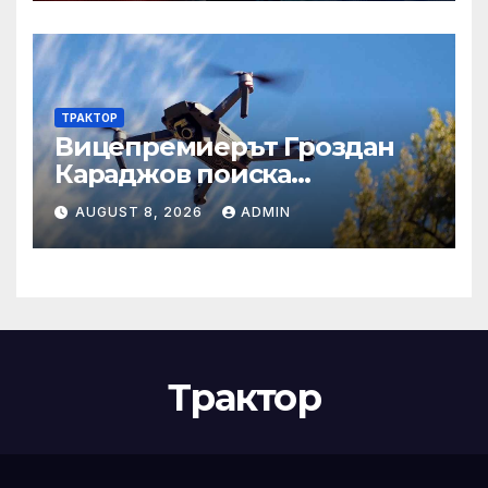
ТРАКТОР
Вицепремиерът Гроздан
Караджов поиска
подходящи анти-дрон
AUGUST 8, 2026
ADMIN
системи за всички
български летища
Трактор