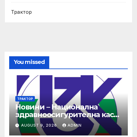
Трактор
You missed
ТРАКТОР
Новини – Национална
здравноосигурителна каса
(НЗОК)
AUGUST 9, 2026
ADMIN