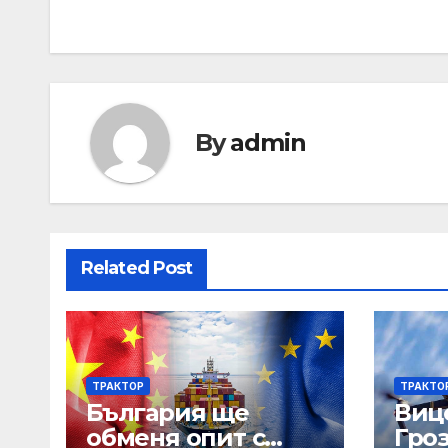
By
admin
Related Post
ТРАКТОР
ТРАКТО
България ще
Виц
обменя опит с
Гро