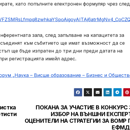
ирате, като попълните електронен формуляр чрез сле
LSdVFZSMRsLfmpq8zwhkaYSpoAigoyAITAj6atrMgNv4_CoCZQ
ерентната зала, след запълване на капацитета за
исъединят към събитието ще имат възможност да се
стъп ще бъде изпратен до три дни преди датата на
при регистрацията имейл адрес.
рум „Наука – Висше образование – Бизнес и Общество
листка
ПОКАНА ЗА УЧАСТИЕ В КОНКУРС 
ртисти
ИЗБОР НА ВЪНШНИ ЕКСПЕРТ
ОЦЕНИТЕЛИ НА СТРАТЕГИИ ЗА ВОМР 
ЕФМД