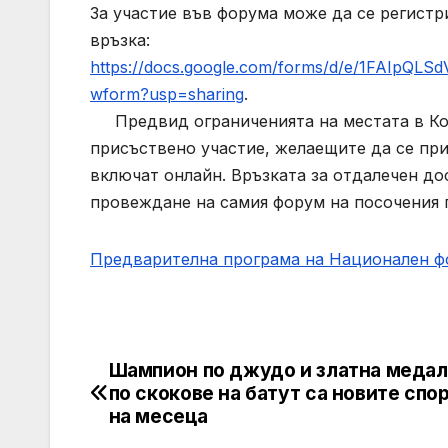
За участие във форума може да се регистр
връзка:
https://docs.google.com/forms/d/e/1FAIpQ
wform?usp=sharing
.
Предвид ограниченията на местата в Конф
присъствено участие, желаещите да се пр
включат онлайн. Връзката за отдалечен до
провеждане на самия форум на посочения 
Предварителна програма на Национален фо
Шампион по джудо и златна меда
Post
по скокове на батут са новите спо
navigation
на месеца