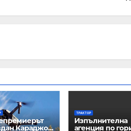
Р
ТРАКТОР
епремиерът
Изпълнителна
здан Караджов
агенция по гор