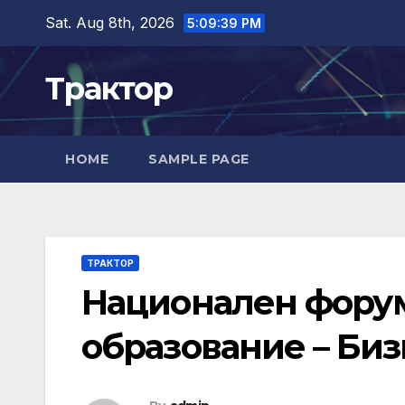
Skip
Sat. Aug 8th, 2026
5:09:40 PM
to
content
Трактор
HOME
SAMPLE PAGE
ТРАКТОР
Национален форум
образование – Би