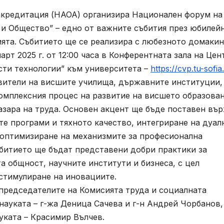
кредитация (НАОА) организира Национален форум на
 и Общество” – едно от важните събития през юбилей
ията. Събитието ще се реализира с любезното домаки
арт 2025 г. от 12:00 часа в Конферентната зала на Цен
сти технологии” към университета –
https://cvp.tu-sofia
ители на висшите училища, държавните институции,
комплексния процес на развитие на висшето образова
азара на труда. Основен акцент ще бъде поставен вър
те програми и тяхното качество, интегриране на дуал
 оптимизиране на механизмите за професионална
ъбитието ще бъдат представени добри практики за
 общност, научните институти и бизнеса, с цел
 стимулиране на иновациите.
редседателите на Комисията труда и социалната
науката – г-жа Деница Сачева и г-н Андрей Чорбанов,
уката – Красимир Вълчев.