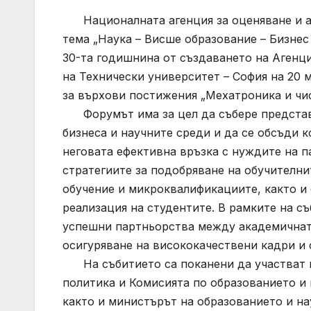
Националната агенция за оценяване и а
тема „Наука – Висше образование – Бизнес
30-та годишнина от създаването на Агенц
на Технически университет – София на 20 м
за върхови постижения „Мехатроника и чи
Форумът има за цел да събере представ
бизнеса и научните среди и да се обсъди 
неговата ефективна връзка с нуждите на п
стратегиите за подобряване на обучителни
обучение и микроквалификациите, както и
реализация на студентите. В рамките на с
успешни партньорства между академичната
осигуряване на висококачествени кадри и
На събитието са поканени да участват п
политика и Комисията по образованието и 
както и министърът на образованието и на