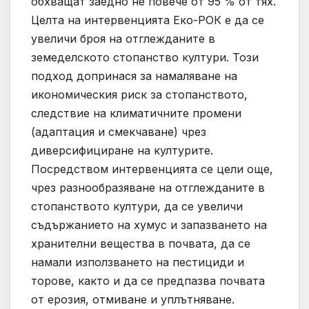
обхващат заедно не повече от 95 % от тях.
Целта на интервенцията Еко-РОК е да се
увеличи броя на отглежданите в
земеделското стопанство култури. Този
подход допринася за намаляване на
икономическия риск за стопанството,
следствие на климатичните промени
(адаптация и смекчаване) чрез
диверсифициране на културите.
Посредством интервенцията се цели още,
чрез разнообразяване на отглежданите в
стопанството култури, да се увеличи
съдържанието на хумус и запазването на
хранителни вещества в почвата, да се
намали използването на пестициди и
торове, както и да се предпазва почвата
от ерозия, отмиване и уплътняване.