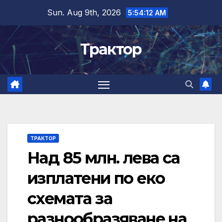
Skip
Sun. Aug 9th, 2026
5:54:13 AM
to
content
Трактор
ТРАКТОР
Над 85 млн. лева са
изплатени по еко
схемата за
разнообразяване на