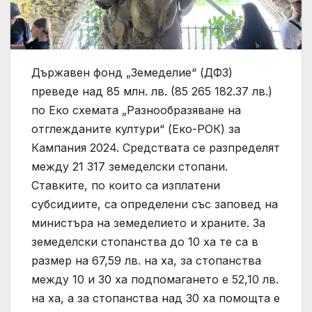
Държавен фонд „Земеделие“ (ДФЗ)
преведе над 85 млн. лв. (85 265 182.37 лв.)
по Еко схемата „Разнообразяване на
отглежданите култури“ (Еко-РОК) за
Кампания 2024. Средствата се разпределят
между 21 317 земеделски стопани.
Ставките, по които са изплатени
субсидиите, са определени със заповед на
министъра на земеделието и храните. За
земеделски стопанства до 10 ха те са в
размер на 67,59 лв. на ха, за стопанства
между 10 и 30 ха подпомагането е 52,10 лв.
на ха, а за стопанства над 30 ха помощта е