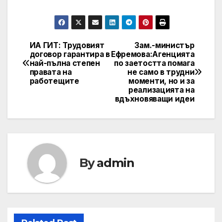
ИА ГИТ: Трудовият
Зам.-министър
Post
договор гарантира в
Ефремова:Агенцията
най-пълна степен
по заетостта помага
navigation
правата на
не само в трудни
работещите
моменти, но и за
реализацията на
вдъхновяващи идеи
By
admin