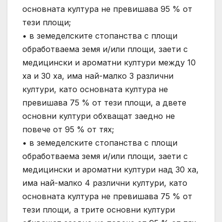
основната култура не превишава 95 % от
тези площи;
• в земеделските стопанства с площи
обработваема земя и/или площи, заети с
медицински и ароматни култури между 10
ха и 30 ха, има най-малко 3 различни
култури, като основната култура не
превишава 75 % от тези площи, а двете
основни култури обхващат заедно не
повече от 95 % от тях;
• в земеделските стопанства с площи
обработваема земя и/или площи, заети с
медицински и ароматни култури над 30 ха,
има най-малко 4 различни култури, като
основната култура не превишава 75 % от
тези площи, а трите основни култури