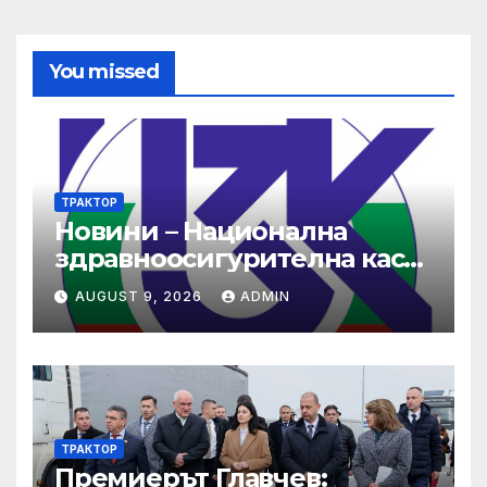
You missed
ТРАКТОР
Новини – Национална
здравноосигурителна каса
(НЗОК)
AUGUST 9, 2026
ADMIN
ТРАКТОР
Премиерът Главчев: