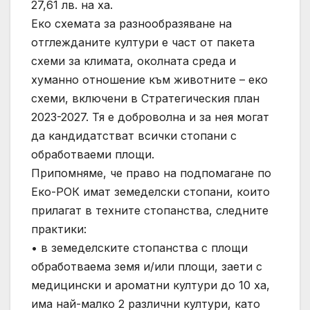
27,61 лв. на ха.
Еко схемата за разнообразяване на
отглежданите култури е част от пакета
схеми за климата, околната среда и
хуманно отношение към животните – еко
схеми, включени в Стратегическия план
2023-2027. Тя е доброволна и за нея могат
да кандидатстват всички стопани с
обработваеми площи.
Припомняме, че право на подпомагане по
Еко-РОК имат земеделски стопани, които
прилагат в техните стопанства, следните
практики:
• в земеделските стопанства с площи
обработваема земя и/или площи, заети с
медицински и ароматни култури до 10 ха,
има най-малко 2 различни култури, като