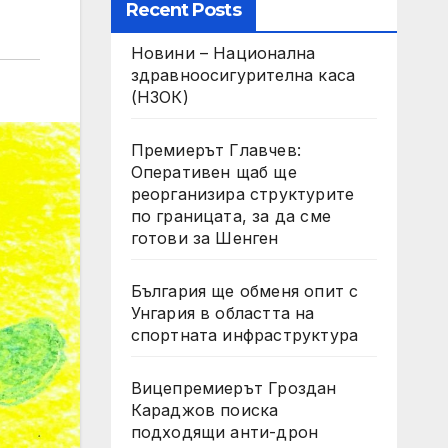
Recent Posts
Новини – Национална
здравноосигурителна каса
(НЗОК)
Премиерът Главчев:
Оперативен щаб ще
реорганизира структурите
по границата, за да сме
готови за Шенген
България ще обменя опит с
Унгария в областта на
спортната инфраструктура
Вицепремиерът Гроздан
Караджов поиска
подходящи анти-дрон