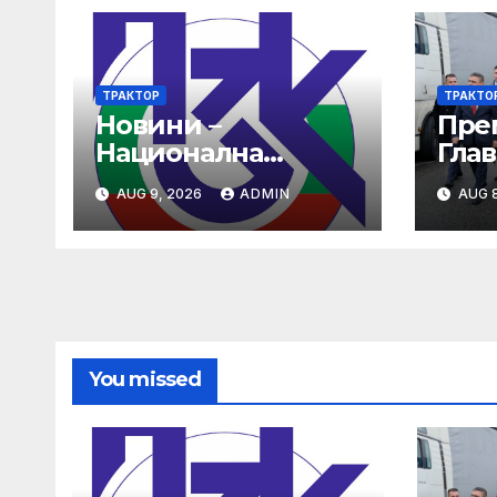
ТРАКТОР
ТРАКТО
Новини –
Пре
Национална
Глав
здравноосигурите
Опе
AUG 9, 2026
ADMIN
AUG 8
лна каса (НЗОК)
ще 
стр
гран
сме 
Шен
You missed