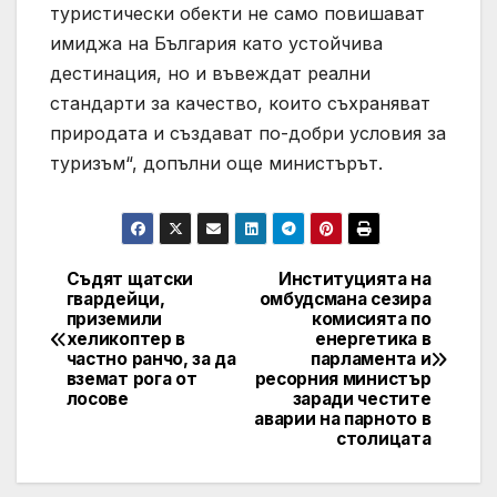
туристически обекти не само повишават
имиджа на България като устойчива
дестинация, но и въвеждат реални
стандарти за качество, които съхраняват
природата и създават по-добри условия за
туризъм“, допълни още министърът.
Съдят щатски
Институцията на
Post
гвардейци,
омбудсмана сезира
приземили
комисията по
navigation
хеликоптер в
енергетика в
частно ранчо, за да
парламента и
вземат рога от
ресорния министър
лосове
заради честите
аварии на парното в
столицата