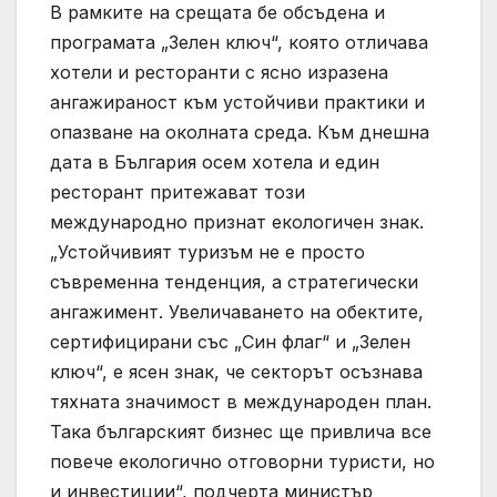
В рамките на срещата бе обсъдена и
програмата „Зелен ключ“, която отличава
хотели и ресторанти с ясно изразена
ангажираност към устойчиви практики и
опазване на околната среда. Към днешна
дата в България осем хотела и един
ресторант притежават този
международно признат екологичен знак.
„Устойчивият туризъм не е просто
съвременна тенденция, а стратегически
ангажимент. Увеличаването на обектите,
сертифицирани със „Син флаг“ и „Зелен
ключ“, е ясен знак, че секторът осъзнава
тяхната значимост в международен план.
Така българският бизнес ще привлича все
повече екологично отговорни туристи, но
и инвестиции“, подчерта министър