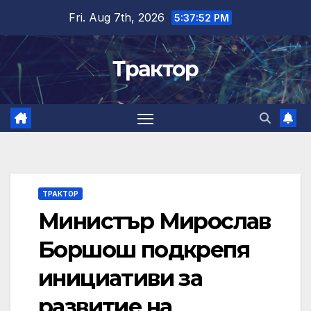
Skip
Fri. Aug 7th, 2026
5:37:53 PM
to
content
Трактор
ТРАКТОР
Министър Мирослав
Боршош подкрепя
инициативи за
развитие на