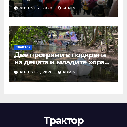
четири биологични и
AUGUST 7, 2026
ADMIN
агроекологични
интервенции за Кампания
2024
ТРАКТОР
Две програми в подкрепа
на децата и младите хора
на Благоевград
AUGUST 6, 2026
ADMIN
предложени за
обществено обсъждане
Трактор