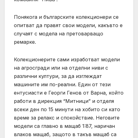
Понякога и българските колекционери се
опитват да правят свои модели, какъвто е
случаят с модела на претоварващо
ремарке.
Колекционерите сами изработват модели
на агросгради или на отделни ниви с
различни култури, за да изглеждат
машините им по-реални. Един от тези
ентусиасти е Георги Генов от Варна, който
работи в дирекция “Митници” и отделя
всеки ден по 15 минути на хобито си като
време за релакс и спокойствие. Неговите
модели са главно в мащаб 1:87, наричан
влаков мащаб, защото в такъв мащаб са