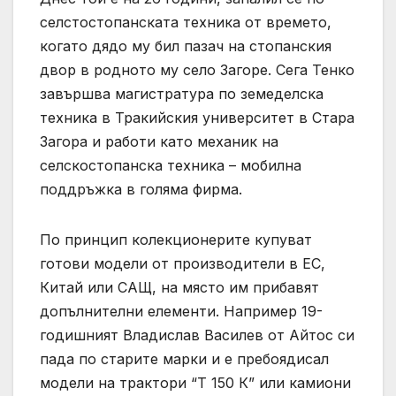
селстостопанската техника от времето,
когато дядо му бил пазач на стопанския
двор в родното му село Загоре. Сега Тенко
завършва магистратура по земеделска
техника в Тракийския университет в Стара
Загора и работи като механик на
селскостопанска техника – мобилна
поддръжка в голяма фирма.
По принцип колекционерите купуват
готови модели от производители в ЕС,
Китай или САЩ, на място им прибавят
допълнителни елементи. Например 19-
годишният Владислав Василев от Айтос си
пада по старите марки и е пребоядисал
модели на трактори “Т 150 К” или камиони