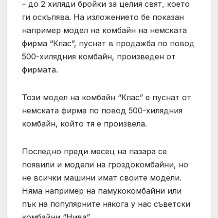
– до 2 хиляди бройки за целия свят, което
ги оскъпява. На изложението бе показан
например модел на комбайн на немската
фирма “Клас”, пуснат в продажба по повод
500-хилядния комбайн, произведен от
фирмата.
Този модел на комбайн “Клас” е пуснат от
немската фирма по повод 500-хилядния
комбайн, който тя е произвела.
Последно преди месец на пазара се
появили и модели на гроздокомбайни, но
не всички машини имат своите модели.
Няма например на памукокомбайни или
пък на популярните някога у нас съветски
комбайни “Нива”.