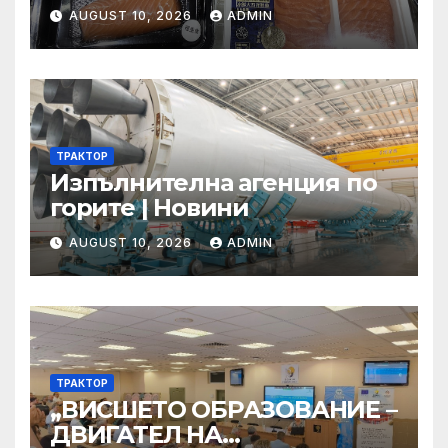
ВАЛЕНТИН ДЖОНОВ С
AUGUST 10, 2026
ADMIN
„МЕДАЛ ЗА ЗАСЛУГИ НА
БЧК – ЗЛАТЕН“
ТРАКТОР
Изпълнителна агенция по
горите | Новини
AUGUST 10, 2026
ADMIN
ТРАКТОР
„ВИСШЕТО ОБРАЗОВАНИЕ –
ДВИГАТЕЛ НА