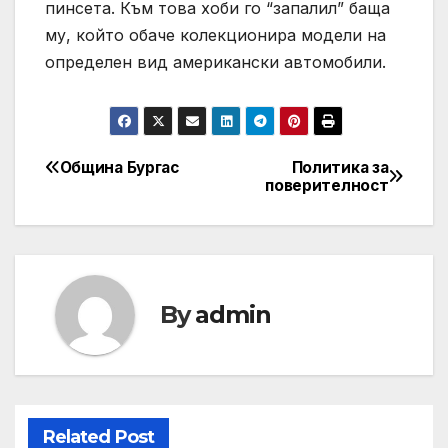
пинсета. Към това хоби го “запалил” баща
му, който обаче колекционира модели на
определен вид американски автомобили.
Община Бургас
Политика за
Post
поверителност
navigation
By
admin
Related Post