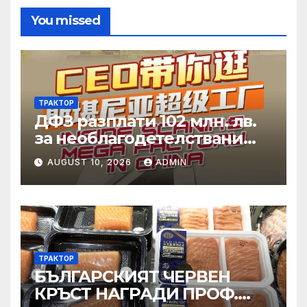
You missed
ТРАКТОР
ДФЗ разплати 102 млн. лв.
за необлагодетелствани
райони
AUGUST 10, 2026
ADMIN
ТРАКТОР
БЪЛГАРСКИЯТ ЧЕРВЕН
КРЪСТ НАГРАДИ ПРОФ.