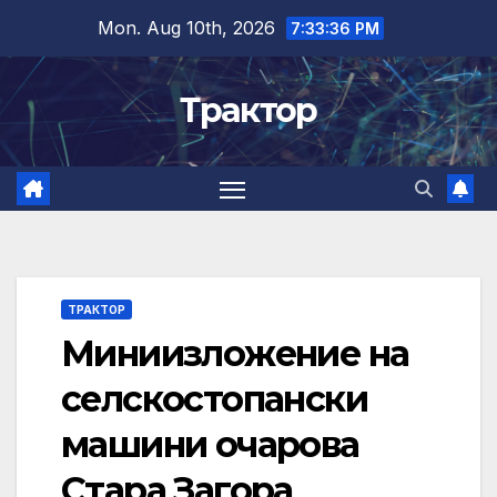
Skip
Mon. Aug 10th, 2026
7:33:37 PM
to
content
Трактор
ТРАКТОР
Миниизложение на
селскостопански
машини очарова
Стара Загора