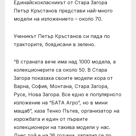
Единайскокласникът от Стара Загора
Петър Кръстанов представи най-много
модели на изложението – около 70.
Ученикът Петър Кръстанов си пада по
тракторите, боядисани в зелено.
“В страната вече има над 1000 модела, а
колекционерите са около 50. В Стара
Загора показаха своите модели хора от
Варна, София, Монтана, Стара Загора,
Русе, Нова Загора. Все едно е популярното
изложение на “БАТА Агро”, но в мини
мащаб”, каза Тенко Пътев, организатор на
изрожбата и един от първите
колекционери на такива модели у нас.
Днес той е на 26 години, запалил се по