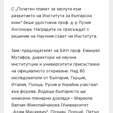
С „Почетен плакет за заслуги към
развитието на Института за български
език“ беше удостоена проф. д-р Лучия
Антонова. Наградите се присъждат с
решение на Научния съвет на Института.
Зам.-председателят на БАН проф. Емануел
Мутафов, директори на научни
институтции и университети присъстваха
на официалното откриване. Над 80
изследователи от България, Гърция,
Италия, Полша, Русия и Украйна участват
във форума. Водещи българисти ще
изнесени пленарни доклади – Мариола
Валчак-Миколайчакова (Университет
„Адам Мицкевич“, Познан, Полша), Петър