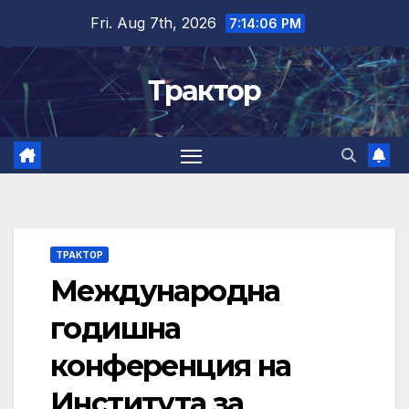
Skip
Fri. Aug 7th, 2026
7:14:07 PM
to
content
Трактор
ТРАКТОР
Международна
годишна
конференция на
Института за