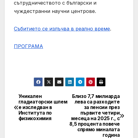
сътрудничеството с български и
чуждестранни научни центрове.
Събитието се излъчва в реално време
.
ПРОГРАМА
Уникален
Близо 7,7 милиарда
Post
гладиаторски шлем
лева са разходите
е изследван в
за пенсии през
navigation
Института по
първите четири
физикохимия
месеца на 2025 г., с
8,5 процента повече
спрямо миналата
година