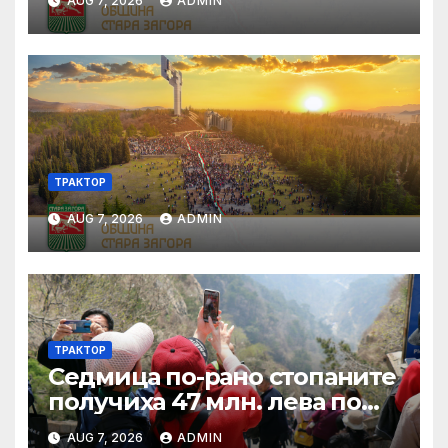
AUG 7, 2026
ADMIN
ТРАКТОР
AUG 7, 2026
ADMIN
ТРАКТОР
Седмица по-рано стопаните
получиха 47 млн. лева по
четири биологични и
AUG 7, 2026
ADMIN