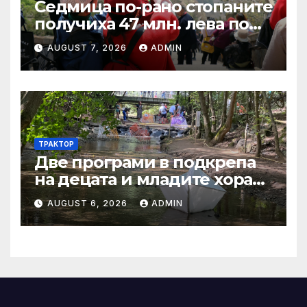
Седмица по-рано стопаните
получиха 47 млн. лева по
четири биологични и
AUGUST 7, 2026
ADMIN
агроекологични
интервенции за Кампания
2024
ТРАКТОР
Две програми в подкрепа
на децата и младите хора
на Благоевград
AUGUST 6, 2026
ADMIN
предложени за
обществено обсъждане