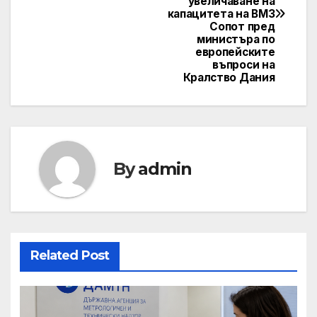
увеличаване на
капацитета на ВМЗ
Сопот пред
министъра по
европейските
въпроси на
Кралство Дания
By
admin
Related Post