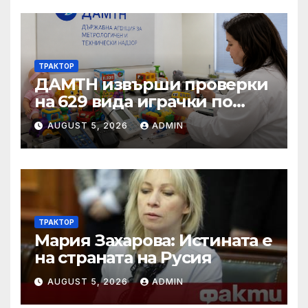
ТРАКТОР
ДАМТН извърши проверки
на 629 вида играчки по
повод Деня на детето
AUGUST 5, 2026
ADMIN
ТРАКТОР
Мария Захарова: Истината е
на страната на Русия
AUGUST 5, 2026
ADMIN