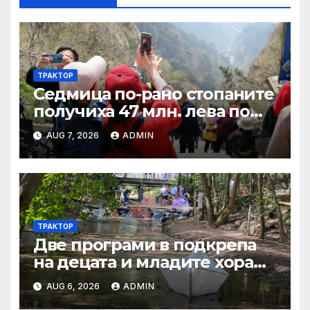
ТРАКТОР
Седмица по-рано стопаните
получиха 47 млн. лева по
четири биологични и
AUG 7, 2026
ADMIN
агроекологични
интервенции за Кампания
2024
ТРАКТОР
Две програми в подкрепа
на децата и младите хора
на Благоевград
AUG 6, 2026
ADMIN
предложени за обществено