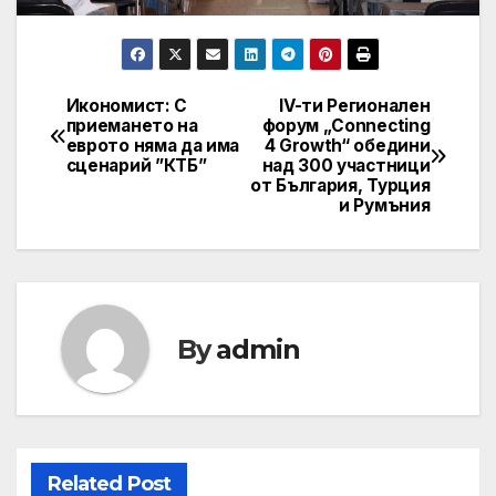
Икономист: С
IV-ти Регионален
Post
приемането на
форум „Connecting
еврото няма да има
4 Growth“ обедини
navigation
сценарий ”КТБ”
над 300 участници
от България, Турция
и Румъния
By
admin
Related Post