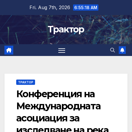
Skip
Fri. Aug 7th, 2026
6:55:18 AM
to
content
Трактор
ТРАКТОР
Конференция на
Международната
асоциация за
изследване на река