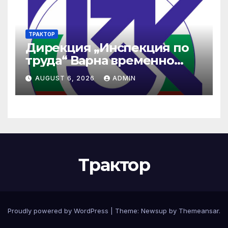
ТРАКТОР
Дирекция „Инспекция по
труда“ Варна временно
няма да обслужва
AUGUST 6, 2026
ADMIN
граждани следобед на
06.12.2024 г. Дирекцията ще
има нов адрес
Трактор
Proudly powered by WordPress
|
Theme:
Newsup
by
Themeansar
.