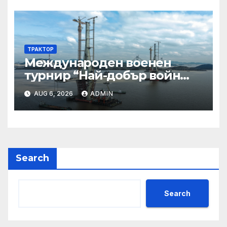
обсъждане
ТРАКТОР
Международен военен
турнир “Най-добър войн
2025”
AUG 6, 2026
ADMIN
Search
Search