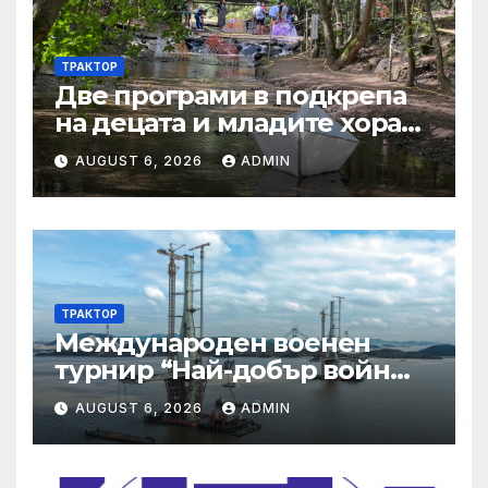
ТРАКТОР
Две програми в подкрепа
на децата и младите хора
на Благоевград
AUGUST 6, 2026
ADMIN
предложени за
обществено обсъждане
ТРАКТОР
Международен военен
турнир “Най-добър войн
2025”
AUGUST 6, 2026
ADMIN