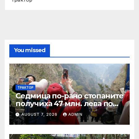
You missed
ТРАКТОР
Седмица по-рано стопаните
получиха 47 млн. лева по
четири биологични и
AUGUST 7, 2026
ADMIN
агроекологични
интервенции за Кампания
2024