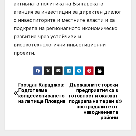
активната политика на Българската
агенция за инвестиции за директен диалог
с инвеститорите и местните власти и за
подкрепа на регионалното икономическо
развитие чрез устойчиви и
високотехнологични инвестиционни
проекти.
Гроздан Караджов:
Държавните горски
Post
Подготвяме
предприятия са в
концесионирането
готовност и оказват
navigation
на летище Пловдив
подкрепа на терен в
пострадалите от
наводненията
райони