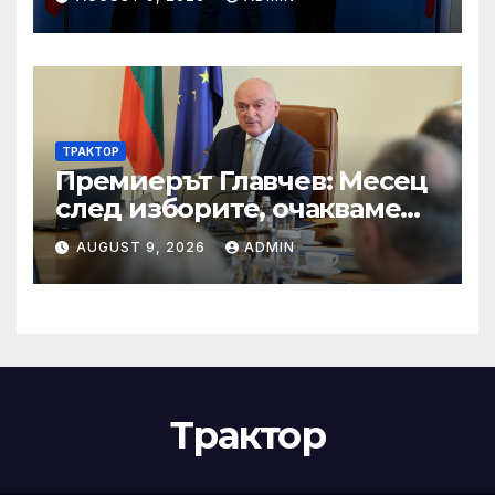
ТРАКТОР
Премиерът Главчев: Месец
след изборите, очакваме
политиците да постигнат
AUGUST 9, 2026
ADMIN
консенсус и да решават
проблемите на хората
Трактор