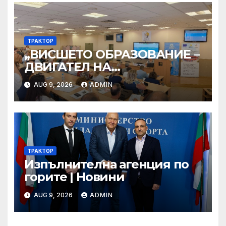
ТРАКТОР
„ВИСШЕТО ОБРАЗОВАНИЕ –
ДВИГАТЕЛ НА
ИНОВАЦИИТЕ И
AUG 9, 2026
ADMIN
РЕГИОНАЛНАТА
ТРАНСФОРМАЦИЯ“
ТРАКТОР
Изпълнителна агенция по
горите | Новини
AUG 9, 2026
ADMIN