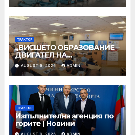
ТРАКТОР
„ВИСШЕТО ОБРАЗОВАНИЕ –
ДВИГАТЕЛ НА
ИНОВАЦИИТЕ И
AUGUST 9, 2026
ADMIN
РЕГИОНАЛНАТА
ТРАНСФОРМАЦИЯ“
ТРАКТОР
Изпълнителна агенция по
горите | Новини
AUGUST 9, 2026
ADMIN