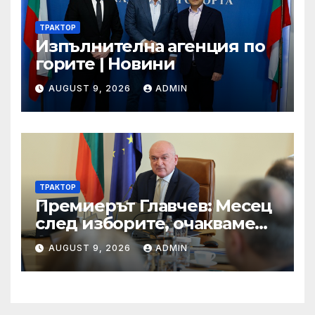
ТРАКТОР
Изпълнителна агенция по
горите | Новини
AUGUST 9, 2026
ADMIN
ТРАКТОР
Премиерът Главчев: Месец
след изборите, очакваме
политиците да постигнат
AUGUST 9, 2026
ADMIN
консенсус и да решават
проблемите на хората