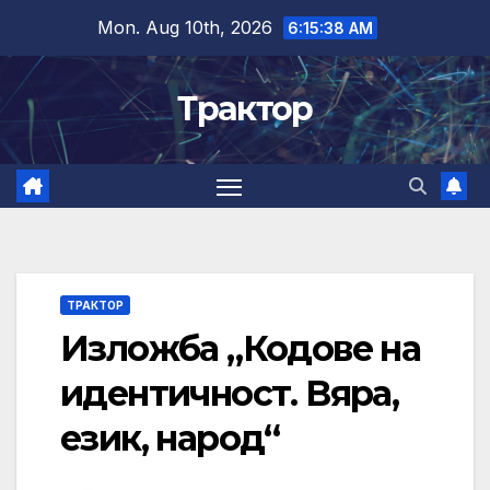
Skip
Mon. Aug 10th, 2026
6:15:39 AM
to
content
Трактор
ТРАКТОР
Изложба „Кодове на
идентичност. Вяра,
език, народ“