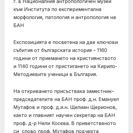
г. в Националния антропологичен музей
към Института по експериментална
морфология, патология и антропология на
БАН
Експозицията е посветена на две ключови
събития от българската история – 1160
години от приемането на християнството
и 1140 години от пристигането на Кирило-
Методиевите ученици в България.
На откриването присъстваха заместник–
председателите на БАН проф. д.н. Емануел
Мутафов и проф. д.и.н. Щелиан Щерионов,
както и главният научен секретар на БАН
проф. д-р Нели Косева. В приветственото
си слово проф. Мутафов подчерта