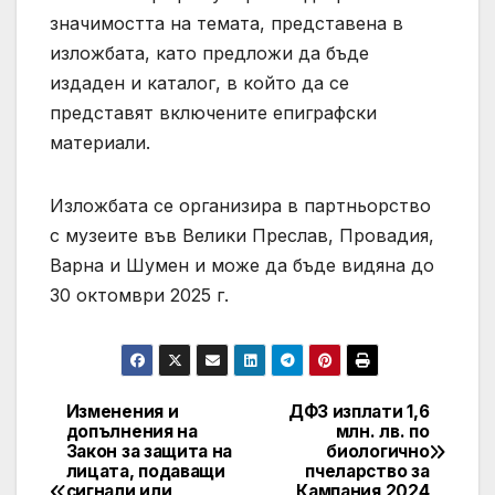
значимостта на темата, представена в
изложбата, като предложи да бъде
издаден и каталог, в който да се
представят включените епиграфски
материали.
Изложбата се организира в партньорство
с музеите във Велики Преслав, Провадия,
Варна и Шумен и може да бъде видяна до
30 октомври 2025 г.
Изменения и
ДФЗ изплати 1,6
Post
допълнения на
млн. лв. по
Закон за защита на
биологично
navigation
лицата, подаващи
пчеларство за
сигнали или
Кампания 2024