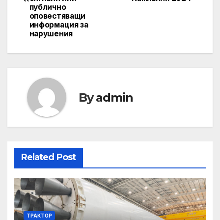
публично
оповестяващи
информация за
нарушения
By
admin
Related Post
ТРАКТОР