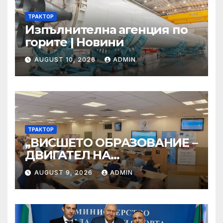
ТРАКТОР
Изпълнителна агенция по
горите | Новини
AUGUST 10, 2026
ADMIN
ТРАКТОР
„ВИСШЕТО ОБРАЗОВАНИЕ –
ДВИГАТЕЛ НА
ИНОВАЦИИТЕ И
AUGUST 9, 2026
ADMIN
РЕГИОНАЛНАТА
ТРАНСФОРМАЦИЯ“