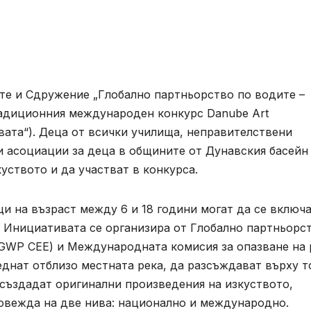
те и Сдружение „Глобално партньорство по водите –
традиционния международен конкурс Danube Art
вата“). Деца от всички училища, неправителствени
и асоциации за деца в общините от Дунавския басейн
уството и да участват в конкурса.
ци на възраст между 6 и 18 години могат да се включа
. Инициативата се организира от Глобално партньорс
(GWP CEE) и Международната комисия за опазване на 
еднат отблизо местната река, да разсъждават върху т
а създадат оригинални произведения на изкуството,
ровежда на две нива: национално и международно.