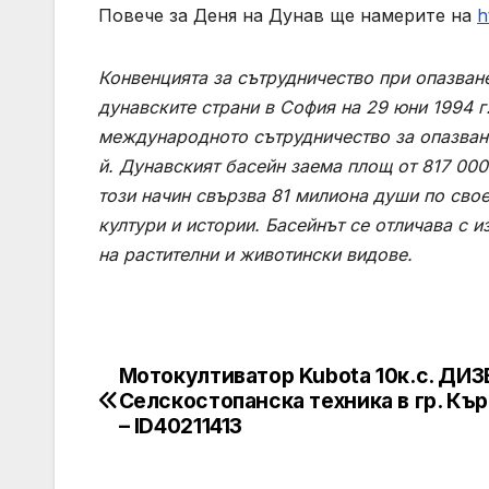
Повече за Деня на Дунав ще намерите на
h
Конвенцията за сътрудничество при опазване
дунавските страни в София на 29 юни 1994 г.
международното сътрудничество за опазване
й. Дунавският басейн заема площ от 817 000
този начин свързва 81 милиона души по свое
култури и истории. Басейнът се отличава с 
на растителни и животински видове.
Мотокултиватор Kubota 10к.с. ДИЗ
Post
Селскостопанска техника в гр. Къ
navigation
– ID40211413