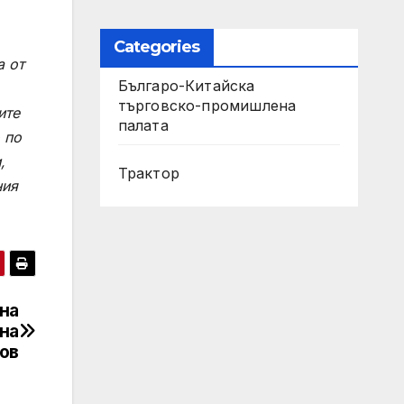
Categories
а от
Българо-Китайска
търговско-промишлена
ите
палата
 по
,
Трактор
ния
на
на
ов