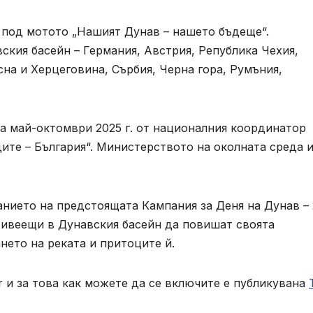
е под мотото „Нашият Дунав – нашето бъдеще“.
ския басейн – Германия, Австрия, Република Чехия,
сна и Херцеговина, Сърбия, Черна гора, Румъния,
а май-октомври 2025 г. от националния координатор
ите – България“. Министерството на околната среда 
анието на предстоящата Кампания за Деня на Дунав –
живеещи в Дунавския басейн да повишат своята
нето на реката и притоците й.
 и за това как можете да се включите е публикувана