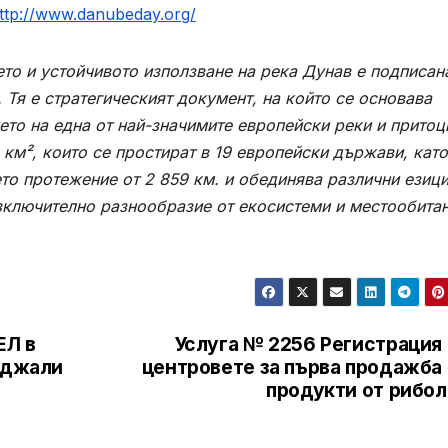
ttp://www.danubeday.org/
то и устойчивото използване на река Дунав е подписан
 Тя е стратегическият документ, на който се основава
то на една от най-значимите европейски реки и притоц
 км², които се простират в 19 европейски държави, като
то протежение от 2 859 км. и обединява различни езици
изключително разнообразие от екосистеми и местообита
ЕЛ в
Услуга № 2256 Регистрация 
рджали
центровете за първа продажба 
продукти от рибол