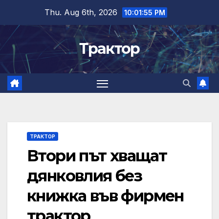
Skip
Thu. Aug 6th, 2026
10:01:55 PM
to
content
Трактор
ТРАКТОР
Втори път хващат
дянковлия без
книжка във фирмен
трактор