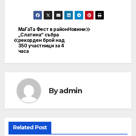
МаГаТа Фест в район
Новини
Post
„Слатина“ събра
рекорден брой над
navigation
350 участници за 4
часа
By
admin
Related Post