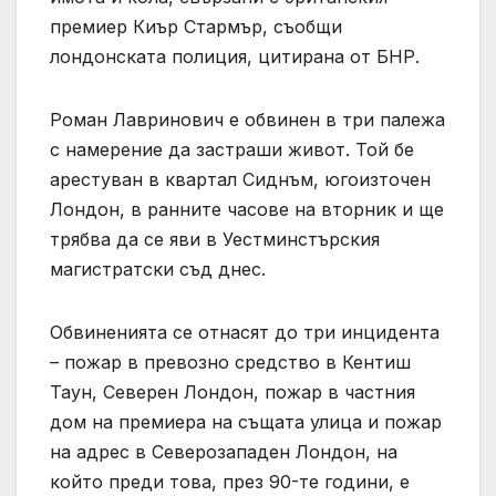
премиер Киър Стармър, съобщи
лондонската полиция, цитирана от БНР.
Роман Лавринович е обвинен в три палежа
с намерение да застраши живот. Той бе
арестуван в квартал Сиднъм, югоизточен
Лондон, в ранните часове на вторник и ще
трябва да се яви в Уестминстърския
магистратски съд днес.
Обвиненията се отнасят до три инцидента
– пожар в превозно средство в Кентиш
Таун, Северен Лондон, пожар в частния
дом на премиера на същата улица и пожар
на адрес в Северозападен Лондон, на
който преди това, през 90-те години, е