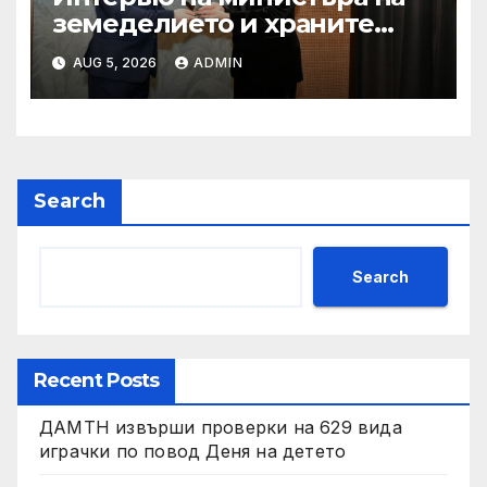
земеделието и храните
Пламен Абровски в
AUG 5, 2026
ADMIN
предаването “Денят ON
AIR” по Bulgaria on air
Search
Search
Recent Posts
ДАМТН извърши проверки на 629 вида
играчки по повод Деня на детето