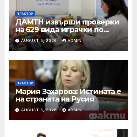
ТРАКТОР
ДАМТН извърши проверки
на 629 вида играчки по
повод Деня на детето
AUGUST 5, 2026
ADMIN
ТРАКТОР
Мария Захарова: Истината е
на страната на Русия
AUGUST 5, 2026
ADMIN