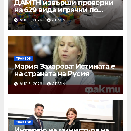
ДАМТН извърши проверки
на 629 вида играчки по
повод Деня на детето
AUG 5, 2026
ADMIN
ТРАКТОР
Мария Захарова: Истината е
на страната на Русия
AUG 5, 2026
ADMIN
ТРАКТОР
Интервю на министъра на