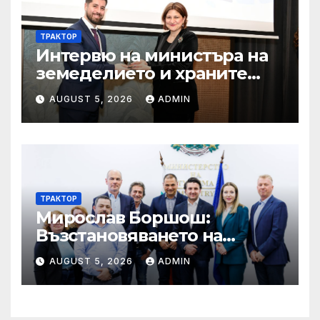
ТРАКТОР
Интервю на министъра на
земеделието и храните
Пламен Абровски в
AUGUST 5, 2026
ADMIN
предаването “Денят ON
AIR” по Bulgaria on air
ТРАКТОР
Мирослав Боршош:
Възстановяването на
входящия туризъм е
AUGUST 5, 2026
ADMIN
стратегически приоритет