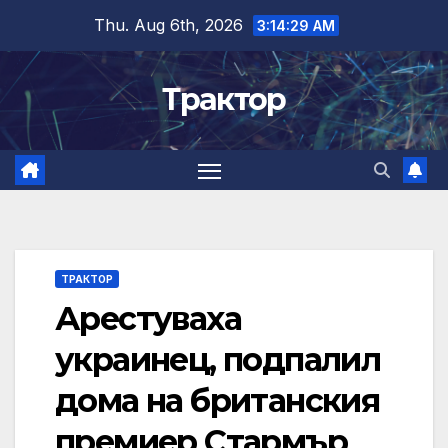
Skip
Thu. Aug 6th, 2026
3:14:30 AM
to
content
Трактор
ТРАКТОР
Арестуваха
украинец, подпалил
дома на британския
премиер Стармър