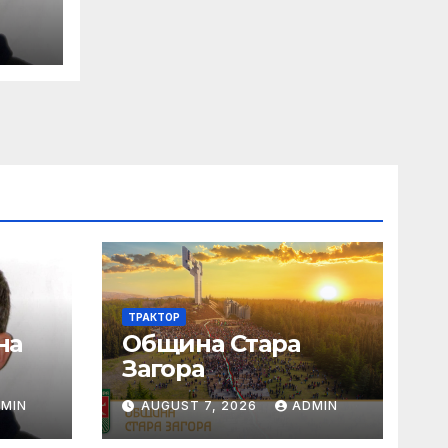
ка
ени
ТРАКТОР
на
Община Стара
Загора
т
MIN
AUGUST 7, 2026
ADMIN
ка и
ни