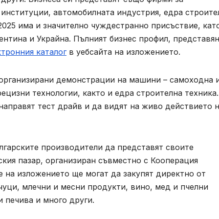
 институции, автомобилната индустрия, едра строите
2025 има и значително чуждестранно присъствие, кат
нтина и Украйна. Пълният бизнес профил, представян
ктронния каталог
в уебсайта на изложението.
 организирани демонстрации на машини – самоходна 
рецизни технологии, както и едра строителна техника.
направят тест драйв и да видят на живо действието 
лгарските производители да представят своите
ския пазар, организиран съвместно с Кооперация
те на изложението ще могат да закупят директно от
уци, млечни и месни продукти, вино, мед и пчелни
и печива и много други.