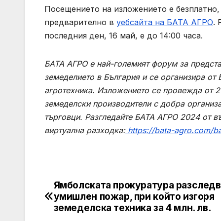
Посещението на изложението е безплатно, 
предварително в
уебсайта на БАТА АГРО
.
последния ден, 16 май, е до 14:00 часа.
БАТА АГРО е най-големият форум за представ
земеделието в България и се организира от 
агротехника. Изложението се провежда от 20
земеделски производители с добра организа
търговци. Разгледайте БАТА АГРО 2024 от въ
виртуална разходка:
https://bata-agro.com/b
Ямболската прокуратура разследв
Post
умишлен пожар, при който изгоря
navigation
земеделска техника за 4 млн. лв.