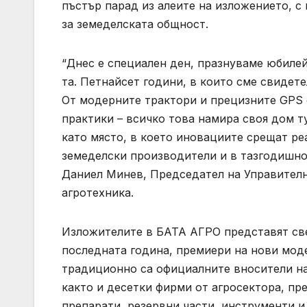
пъстър парад из алеите на изложението, с
за земеделската общност.
“Днес е специален ден, празнуваме юбилей
та. Петнайсет години, в които сме свидет
От модерните трактори и прецизните GPS 
практики – всичко това намира своя дом т
като място, в което иновациите срещат ре
земеделски производители и в тазгодишно
Даниел Минев, Председател на Управителн
агротехника.
Изложителите в БАТА АГРО представят све
последната година, премиери на нови моде
традиционно са официалните вносители на
както и десетки фирми от агросектора, пр
препарати, резервни части, инструменти и