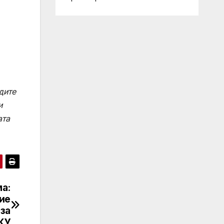
дите
и
ата
а:
ие
 за
КУ