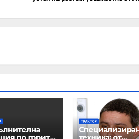
Р
ТРАКТОР
ълнителна
Специализира
ция по горите
техника: от