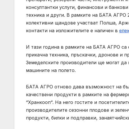
консултантки услуги, финансови и банкови
техника и други. В рамките на БАТА АГРО 
колективни щандове участват Полша, Арже
контакти на изложителите е наличен в
еле
И тази година в рамките на БАТА АГРО са
прикачна техника, пръскачки, дронове и п
Земеделските производители ще могат да 
машините на полето.
БАТА АГРО отново дава възможност на бъ
качествени продукти в рамките на фермер
“Хранкооп“. На него гостите и посетители
производителите сезонни плодове и зеленч
продукти, билки и подправки, занаятчийск