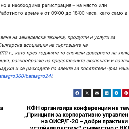
но е необходима регистрация – на място или
 Работното време е от 09:00 до 18:00 часа, като само в
яне на земеделска техника, продукти и услуги за
Българска асоциация на търговците на
10 г., като през годините то спечели доверието на хиля
ция, разнообразие на представените експонати и лоялн
здуха и се разходете по алеите за посетители чрез наш
ataagro360/bataagro24/
.
а
КФН организира конференция на тем
„Принципи за корпоративно управлен
на ОИСР/Г-20 – добри практики
устойчив растеж“, съвместно с НК