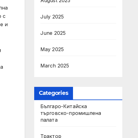
August 2025
лна
о с
July 2025
е и
June 2025
May 2025
и
March 2025
на
Categories
Българо-Китайска
търговско-промишлена
палата
Трактор