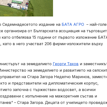
то Седемнадесетото издание на
БАТА АГРО
– най-голе
 се организира от Българската асоциация на търговцит
й като отбелязва 15 години от първото изложение БАТ
, като в него участват 206 фирми-изложители върху
инистърът на земеделието
Георги Тахов
и заместникъ
Министерство на земеделието и развитието на селски
 управител на Стара Загора Неделчо Маринов, замест
акто и представители на дипломатическия корпус,
тието започна с тържествен водосвет, а всички
поздравени с изпълнение на мажоретния състав и
анев“ – Стара Загора. Децата от училището проведох