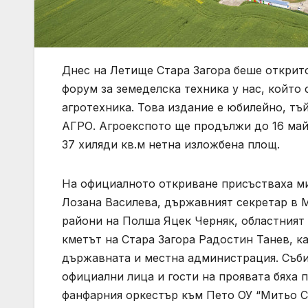
Днес на Летище Стара Загора беше откри
форум за земеделска техника у нас, който
агротехника. Това издание е юбилейно, тъ
АГРО. Агроекспото ще продължи до 16 май
37 хиляди кв.м нетна изложбена площ.
На официалното откриване присъстваха м
Лозана Василева, държавният секретар в 
райони на Полша Яцек Черняк, областният
кметът на Стара Загора Радостин Танев, к
държавната и местна администрация. Съби
официални лица и гости на проявата бяха 
фанфарния оркестър към Пето ОУ “Митьо Ст