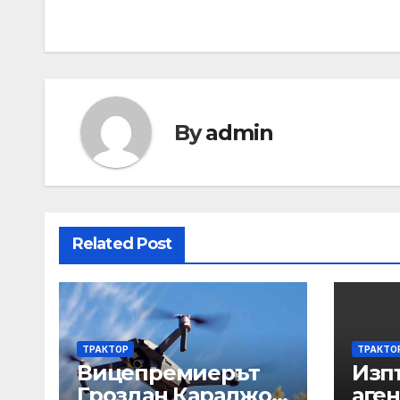
By
admin
Related Post
ТРАКТОР
ТРАКТО
Вицепремиерът
Изп
Гроздан Караджов
аген