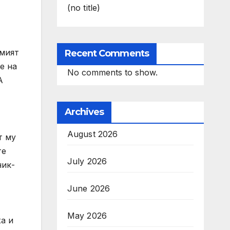
(no title)
мият
Recent Comments
е на
No comments to show.
А
Archives
August 2026
т му
те
July 2026
ник-
June 2026
May 2026
а и