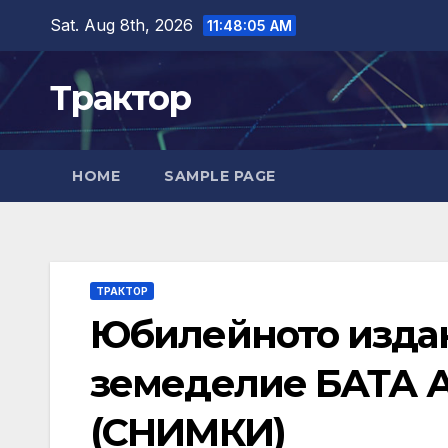
Skip
Sat. Aug 8th, 2026
11:48:07 AM
to
content
Трактор
HOME
SAMPLE PAGE
ТРАКТОР
Юбилейното издан
земеделие БАТА А
(СНИМКИ)