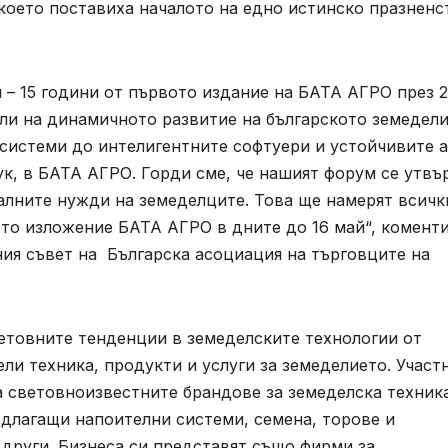
 което поставиха началото на едно истинско празненс
 – 15 години от първото издание на БАТА АГРО през 2
ели на динамичното развитие на българското земедели
системи до интелигентните софтуери и устойчивите а
ук, в БАТА АГРО. Горди сме, че нашият форум се утвъ
алните нужди на земеделците. Това ще намерят всичк
то изложение БАТА АГРО в дните до 16 май“, комент
ия съвет на Българска асоциация на търговците на
товните тенденции в земеделските технологии от
ли техника, продукти и услуги за земеделието. Участ
 световноизвестните брандове за земеделска техника
едлагащи напоителни системи, семена, торове и
 други. Бизнеса си представят също фирми за