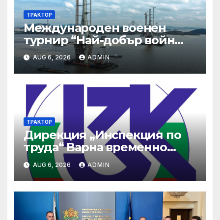
ТРАКТОР
Международен военен
турнир “Най-добър войн
2025”
AUG 6, 2026
ADMIN
ТРАКТОР
Дирекция „Инспекция по
труда“ Варна временно
няма да обслужва граждани
AUG 6, 2026
ADMIN
следобед на 06.12.2024 г.
Дирекцията ще има нов
адрес