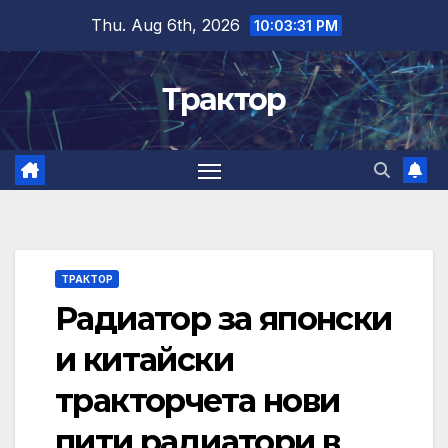
Skip
Thu. Aug 6th, 2026
10:03:31 PM
to
content
Трактор
ТРАКТОР
Радиатор за японски
и китайски
тракторчета нови
пити радиатори в