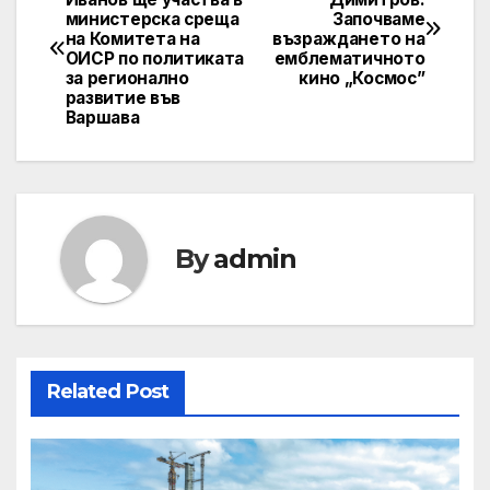
министерска среща
Започваме
navigation
на Комитета на
възраждането на
ОИСР по политиката
емблематичното
за регионално
кино „Космос”
развитие във
Варшава
By
admin
Related Post