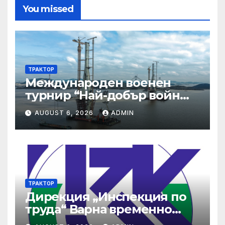
You missed
ТРАКТОР
Международен военен
турнир “Най-добър войн
2025”
AUGUST 6, 2026
ADMIN
ТРАКТОР
Дирекция „Инспекция по
труда“ Варна временно
няма да обслужва