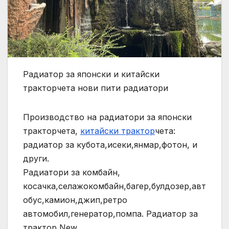
Радиатор за японски и китайски
тракторчета нови пити радиатори
Производство на радиатори за японски
тракторчета,
китайски трактор
чета:
радиатор за кубота,исеки,янмар,фотон, и
други.
Радиатори за комбайн,
косачка,селажокомбайн,багер,булдозер,авт
обус,камион,джип,ретро
автомобил,генератор,помпа. Радиатор за
трактор New