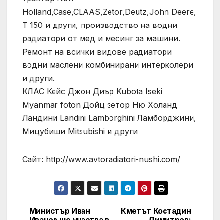
Holland,Case,CLAAS,Zetor,Deutz,John Deere,
Т 150 и други, производство на водни
радиатори от мед и месинг за машини.
Ремонт на всички видове радиатори
водни маслени комбинирани интерколери
и други.
КЛАС Кейс Джон Диър Kubota Iseki
Myanmar foton Дойц зетор Ню Холанд
Ландини Landini Lamborghini Ламборджини,
Мицубиши Mitsubishi и други
Сайт: http://www.avtoradiatori-nushi.com/
Министър Иван
Кметът Костадин
Post
Иванов ще участва в
Димитров: