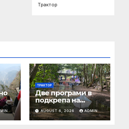
Трактор
ТРАКТОР
но
Две програми в
подкрепа на
децата и младите
MIN
AUGUST 6, 2026
ADMIN
и
хора на
Благоевград
ни
предложени за