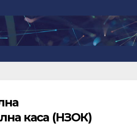
лна
лна каса (НЗОК)