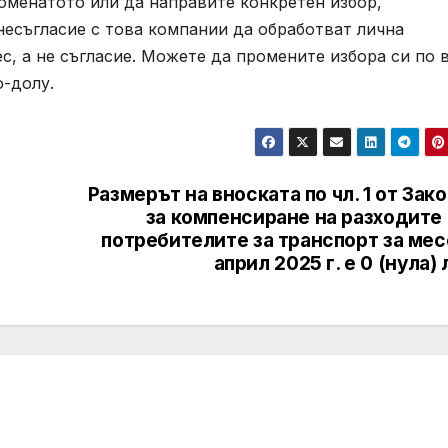
поменатото или да направите конкретен избор,
несъгласие с това компании да обработват лична
с, а не съгласие. Можете да промените избора си по 
о-долу.
Размерът на вноската по чл. 1 от Зак
за компенсиране на разходите
потребителите за транспорт за мес
април 2025 г. е 0 (нула) 