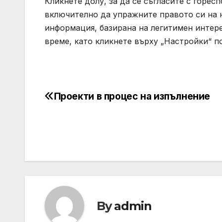
Кликнете долу, за да се съгласите с горес
включително да упражните правото си на 
информация, базирана на легитимен интере
време, като кликнете върху „Настройки“ п
Проекти в процес на изпълнение
Post
navigation
By
admin