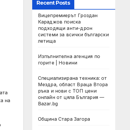
Recent Posts
Вицепремиерът Гроздан
Караджов поиска
подходящи анти-дрон
системи за всички български
летища
Изпълнителна агенция по
горите | Новини
Специализирана техника: от
Мездра, област Враца Втора
ръка и нови с ТОП цени
ата
онлайн от цяла България —
а на
Bazar.bg
Община Стара Загора
о