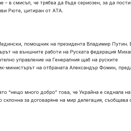
ае – в смисъл, че трябва да бъде сериозен, за да пости
аяви Рюте, цитиран от АТА.
Медински, помощник на президента Владимир Путин. 
ърът на външните работи на Руската федерация Миха
ателно управление на Генералния щаб на руските
ик-министърът на отбраната Александър Фомин, пред
то “нещо много добро” това, че Украйна е седнала на
го склонна за договаряне на мир делегация, съобщава