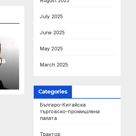
August 2025
July 2025
June 2025
May 2025
на
March 2025
ка
ени
Categories
Българо-Китайска
търговско-промишлена
палата
Трактор