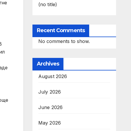
гне
(no title)
Recent Comments
No comments to show.
В
ил
Archives
аде
August 2026
July 2026
 още
June 2026
May 2026