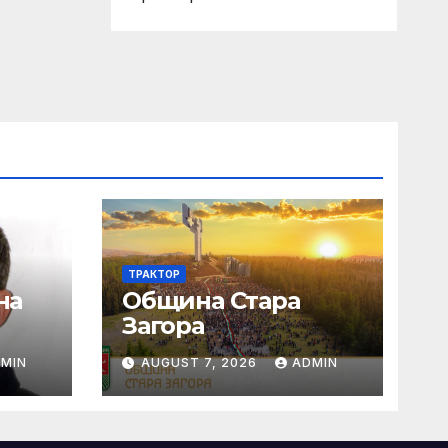
ТРАКТОР
на
Община Стара
Загора
т
MIN
AUGUST 7, 2026
ADMIN
ка и
ни
а