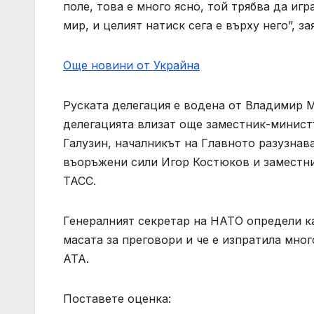
поле, това е много ясно, той трябва да игр
мир, и целият натиск сега е върху него”, з
Още новини от Украйна
Руската делегация е водена от Владимир 
делегацията влизат още заместник-минист
Галузин, началникът на Главното разузнав
въоръжени сили Игор Костюков и заместн
ТАСС.
Генералният секретар на НАТО определи ка
масата за преговори и че е изпратила мно
АТА.
Поставете оценка: