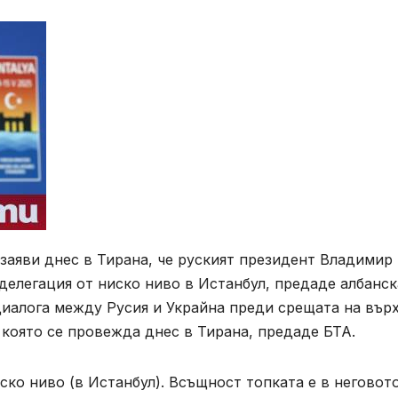
заяви днес в Тирана, че руският президент Владимир
 делегация от ниско ниво в Истанбул, предаде албанск
иалога между Русия и Украйна преди срещата на върх
която се провежда днес в Тирана, предаде БТА.
ско ниво (в Истанбул). Всъщност топката е в неговот