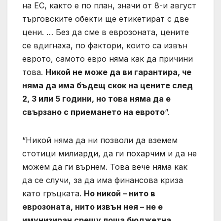
на ЕС, както е по план, значи от 8-и август
търговските обекти ще етикетират с две
цени. … Без да сме в еврозоната, цените
се вдигнаха, по фактори, които са извън
еврото, самото евро няма как да причини
това.
Никой не може да ви гарантира, че
няма да има бъдещ скок на цените след
2, 3 или 5 години, но това няма да е
свързано с приемането на еврото
“.
“Никой няма да ни позволи да вземем
стотици милиарди, да ги похарчим и да не
можем да ги върнем. Това вече няма как
да се случи, за да има финансова криза
като гръцката.
Но никой – нито в
еврозоната, нито извън нея – не е
имунизиран срещу лоша бюджетна