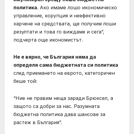
политика
. Ако имаме лошо икономическо
управление, корупция и неефективно
харчене на средствата, ще получим лоши
резултати и това го виждаме и сега”,
подчерта още икономистът.
Не е вярно, че България няма да
определя сама бюджетната си политика
след приемането на еврото, категоричен
беше той:
“Ние не правим неща заради Брюксел, а
защото са добри за нас. Разумната
бюджетна политика дава шансове за
растеж в България”.