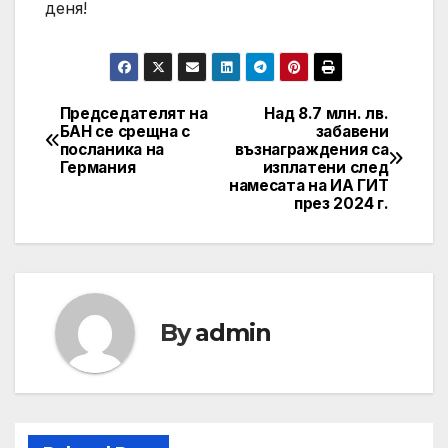
деня!
Председателят на
Над 8.7 млн. лв.
Post
БАН се срещна с
забавени
посланика на
възнаграждения са
navigation
Германия
изплатени след
намесата на ИА ГИТ
през 2024 г.
By
admin