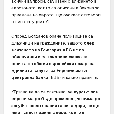
всички въпроси, свързани с влизането в
еврозоната, които са описани в Закона за
приемане на еврото, ще очакват отговори
от институциите”.
Според Богданов обаче политиците са
длъжници на гражданите, защото
след
влизането на България в ЕС не са
обяснявали и са говорили малко за
ролята на общия европейски пазар, на
единната валута, за Европейската
централна банка
(ЕЦБ) и какво прави тя.
“Трябваше да се обяснява, че
курсът лев-
евро няма да бъде променен, че няма да
загубят спестяванията си, а дори, че ще
имат спестявания в евро, което е