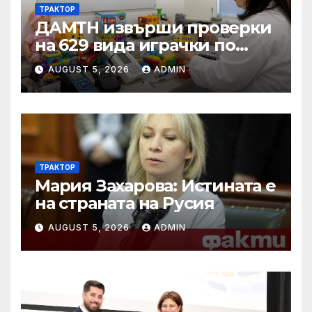
ТРАКТОР
ДАМТН извърши проверки
на 629 вида играчки по
повод Деня на детето
AUGUST 5, 2026
ADMIN
ТРАКТОР
Мария Захарова: Истината е
на страната на Русия
AUGUST 5, 2026
ADMIN