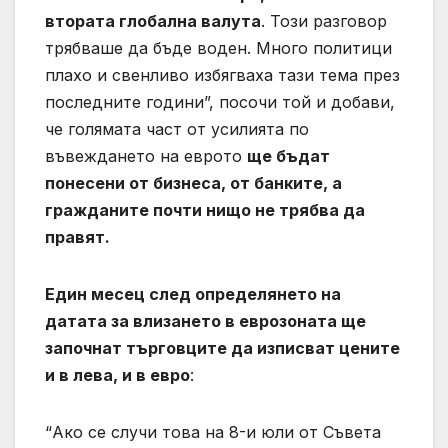
втората глобална валута
. Този разговор
трябваше да бъде воден. Много политици
плахо и свенливо избягваха тази тема през
последните години”, посочи той и добави,
че голямата част от усилията по
въвеждането на еврото
ще бъдат
понесени от бизнеса, от банките, а
гражданите почти нищо не трябва да
правят.
Един месец след определянето на
датата за влизането в еврозоната ще
започнат търговците да изписват цените
и в лева, и в евро
:
“Ако се случи това на 8-и юли от Съвета