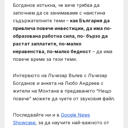
Богданов изтъкна, че вече трябва да
започнем да се занимаваме с наистина
съдържателните теми –
как България да
привлича повече инвестиции, да има по-
образована работна сила, по- бързо да
растат заплатите, по-малко
неравенства, по-малко бедност
– да има
повече време за тези теми.
Интервюто на Лъчезар Вълев с Лъчезар
Богданов и анкета на Любо Андреев с
жители на Монтана в предаването “Нещо
повече” можете да чуете от звуковия файл.
Последвайте ни и в
Google News
Showcase
, за да научите най-важното от