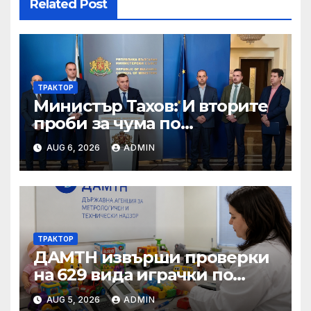
Related Post
ТРАКТОР
Министър Тахов: И вторите
проби за чума по
животните от фермата във
AUG 6, 2026
ADMIN
Велинград са положителни
ТРАКТОР
ДАМТН извърши проверки
на 629 вида играчки по
повод Деня на детето
AUG 5, 2026
ADMIN