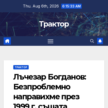
Skip
Thu. Aug 6th, 2026
6:15:34 AM
to
content
Трактор
ТРАКТОР
Лъчезар Богданов:
Безпроблемно
направихме през
1999 г. същата