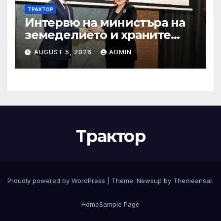
ТРАКТОР
Интервю на министъра на
земеделието и храните
Пламен Абровски в
AUGUST 5, 2026
ADMIN
предаването “Денят ON
AIR” по Bulgaria on air
Трактор
Proudly powered by WordPress
|
Theme:
Newsup
by
Themeansar
.
Home
Sample Page