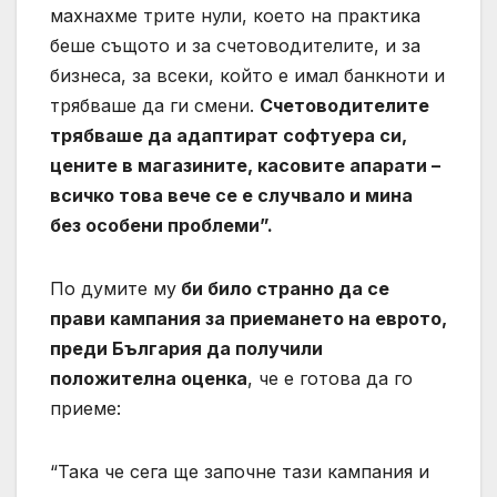
махнахме трите нули, което на практика
беше същото и за счетоводителите, и за
бизнеса, за всеки, който е имал банкноти и
трябваше да ги смени.
Счетоводителите
трябваше да адаптират софтуера си,
цените в магазините, касовите апарати –
всичко това вече се е случвало и мина
без особени проблеми”.
По думите му
би било странно да се
прави кампания за приемането на еврото,
преди България да получили
положителна оценка
, че е готова да го
приеме:
“Така че сега ще започне тази кампания и