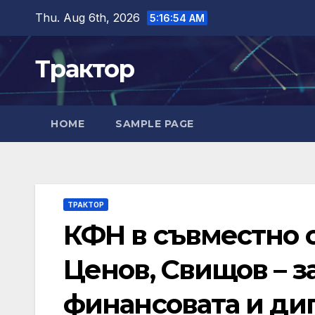
Skip
Thu. Aug 6th, 2026
5:16:55 AM
to
content
Трактор
HOME
SAMPLE PAGE
ТРАКТОР
КФН в съвместно с
Ценов, Свищов – 
финансовата и ди