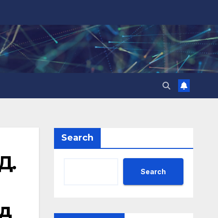
Search
Д.
Search
ед