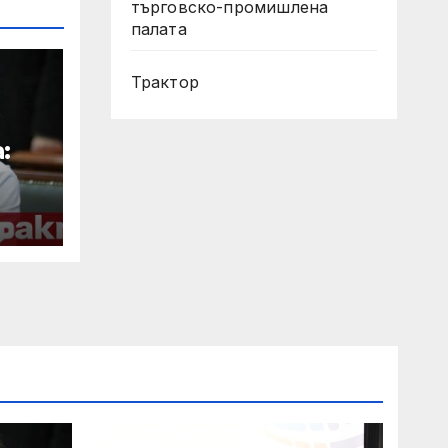
търговско-промишлена
палата
Трактор
:
сия