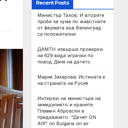
Recent Posts
Министър Тахов: И вторите
проби за чума по животните
от фермата във Велинград
са положителни
ДАМТН извърши проверки
на 629 вида играчки по
повод Деня на детето
Мария Захарова: Истината е
на страната на Русия
Интервю на министъра на
земеделието и храните
Пламен Абровски в
предаването “Денят ON
AIR” по Bulgaria on air