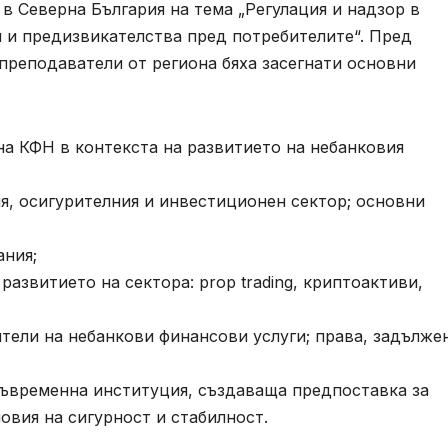
 Северна България на тема „Регулация и надзор в
 и предизвикателства пред потребителите“. Пред
 преподаватели от региона бяха засегнати основни
а КФН в контекста на развитието на небанковия
я, осигурителния и инвестиционен сектор; основни
ания;
азвитието на сектора: prop trading, криптоактиви,
тели на небанкови финансови услуги; права, задълже
съвременна институция, създаваща предпоставка за
овия на сигурност и стабилност.