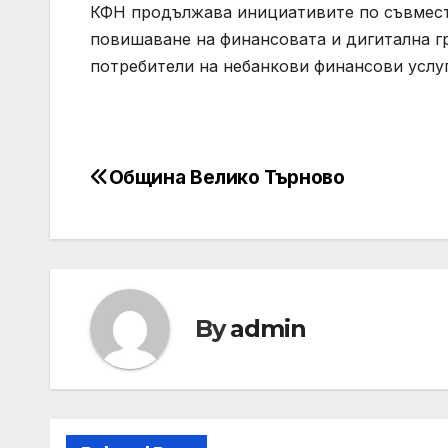
КФН продължава инициативите по съвмест
повишаване на финансовата и дигитална г
потребители на небанкови финансови услуг
Община Велико Търново
Post
navigation
By
admin