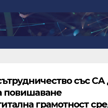
ътрудничество със СА 
за повишаване
гитална грамотност ср