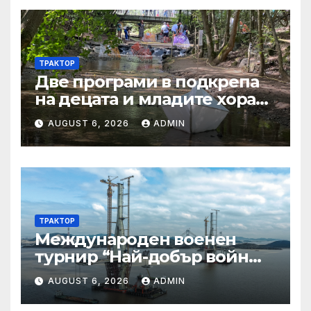
2024
ТРАКТОР
Две програми в подкрепа
на децата и младите хора
на Благоевград
AUGUST 6, 2026
ADMIN
предложени за
обществено обсъждане
ТРАКТОР
Международен военен
турнир “Най-добър войн
2025”
AUGUST 6, 2026
ADMIN