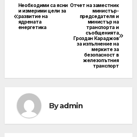
Необходими са ясни
Отчет на заместник
Post
и измерими цели за
министър-
развитие на
председателя и
navigation
ядрената
министър на
енергетика
транспорта и
съобщенията
Гроздан Караджов
за изпълнение на
мерките за
безопасност в
железопътния
транспорт
By
admin