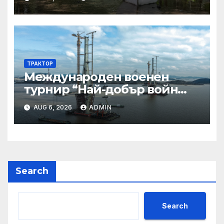
предложени за обществено
обсъждане
ТРАКТОР
Международен военен
турнир “Най-добър войн
2025”
AUG 6, 2026
ADMIN
Search
Search