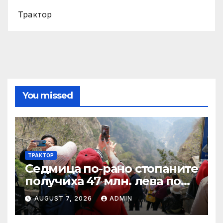
Трактор
You missed
ТРАКТОР
Седмица по-рано стопаните
получиха 47 млн. лева по
четири биологични и
AUGUST 7, 2026
ADMIN
агроекологични
интервенции за Кампания