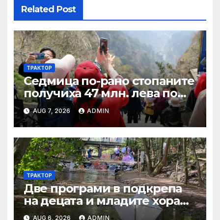
Related Post
ТРАКТОР
Седмица по-рано стопаните
получиха 47 млн. лева по
четири биологични и
AUG 7, 2026
ADMIN
агроекологични
интервенции за Кампания
2024
ТРАКТОР
Две програми в подкрепа
на децата и младите хора
на Благоевград
AUG 6, 2026
ADMIN