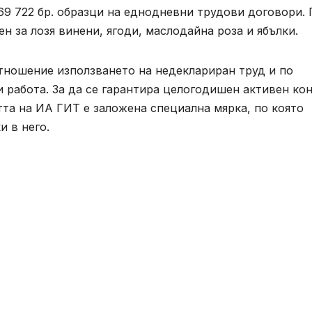
69 722 бр. образци на еднодневни трудови договори.
ен за лозя винени, ягоди, маслодайна роза и ябълки.
отношение използването на недеклариран труд и по
и работа. За да се гарантира целогодишен активен ко
тта на ИА ГИТ е заложена специална мярка, по която
 в него.