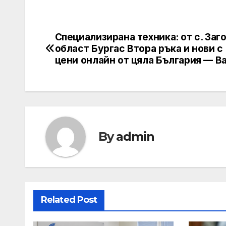
Специализирана техника: от с. Заг
Post
област Бургас Втора ръка и нови с
navigation
цени онлайн от цяла България — Ba
By
admin
Related Post