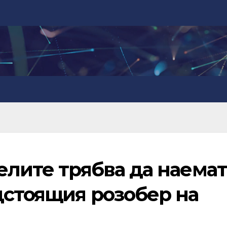
елите трябва да наемат
дстоящия розобер на