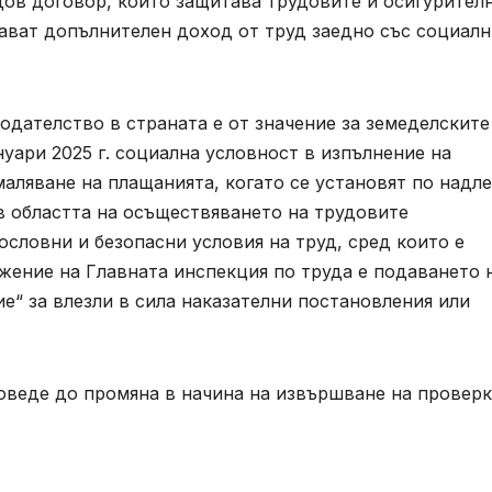
дов договор, който защитава трудовите и осигурител
чават допълнителен доход от труд заедно със социал
дателство в страната е от значение за земеделските
нуари 2025 г. социална условност в изпълнение на
маляване на плащанията, когато се установят по надл
в областта на осъществяването на трудовите
словни и безопасни условия на труд, сред които е
жение на Главната инспекция по труда е подаването 
“ за влезли в сила наказателни постановления или
оведе до промяна в начина на извършване на провер