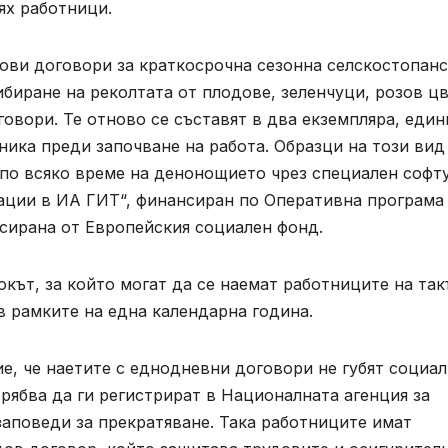
ях работници.
дови договори за краткосрочна сезонна селскостопан
биране на реколтата от плодове, зеленчуци, розов цв
говори. Те отново се съставят в два екземпляра, един
ника преди започване на работа. Образци на този вид
 по всяко време на денонощието чрез специален софт
ации в ИА ГИТ“, финансиран по Оперативна програма
нсирана от Европейския социален фонд.
окът, за който могат да се наемат работниците на так
в рамките на една календарна година.
, че наетите с еднодневни договори не губят социал
трябва да ги регистрират в Националната агенция за
заповеди за прекратяване. Така работниците имат