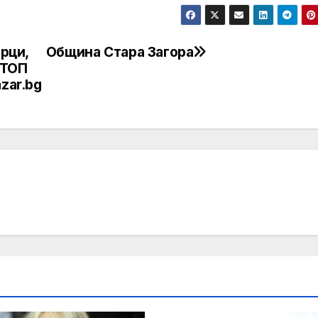
орци,
Община Стара Загора
 ТОП
zar.bg