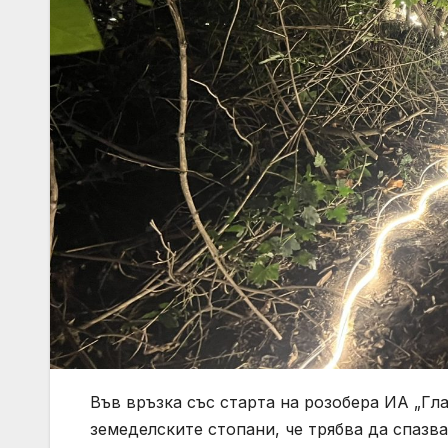
Във връзка със старта на розобера ИА „Гл
земеделските стопани, че трябва да спазв