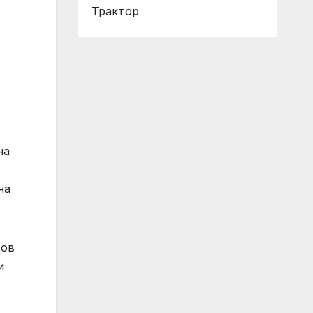
Трактор
на
на
дов
и