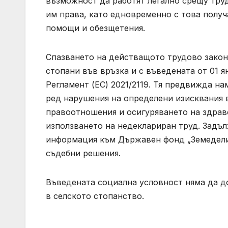
възможност да работят легално срещу тру
им права, като едновременно с това полу
помощи и обезщетения.
Спазването на действащото трудово законо
стопани във връзка и с въведената от 01 я
Регламент (ЕС) 2021/2119. Тя предвижда на
ред нарушения на определени изисквания 
правоотношения и осигуряването на здраво
използването на недеклариран труд. Задъл
информация към Държавен фонд „Земеделие
съдебни решения.
Въведената социална условност няма да д
в селското стопанство.