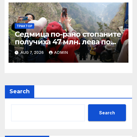
ТРАКТОР
Седмица по-рано стопаните
получиха 47 млн. лева по
четири биологични и
AUG 7, 2026
ADMIN
агроекологични
интервенции за Кампания
2024
Search
Search