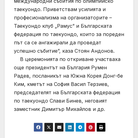
международни събития по олимпийско
таекуондо. Приветствам усилията и
професионализма на организаторите –
Таекуондо клуб „Рамус” и Българската
федерация по таекуондо, които за пореден
път са се ангажирали да проведат
успешно събитие”, каза Стоян Андонов.
В церемонията по откриване участваха
още президентът на България Румен
Радев, посланикът на Южна Корея Донг-бе
Ким, кметът на София Васил Терзиев,
председателят на Българската федерация
по таекуондо Слави Бинев, неговият
заместник Димитър Михайлов и др.