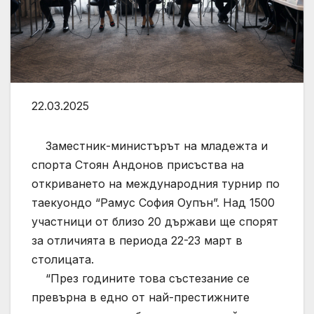
22.03.2025
Заместник-министърът на младежта и
спорта Стоян Андонов присъства на
откриването на международния турнир по
таекуондо “Рамус София Оупън”. Над 1500
участници от близо 20 държави ще спорят
за отличията в периода 22-23 март в
столицата.
“През годините това състезание се
превърна в едно от най-престижните