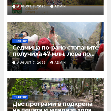
AUGUST 7, 2026
ADMIN
ТРАКТОР
Седмица по-рано стопаните
получиха 47 млн. лева по
четири биологични и
AUGUST 7, 2026
ADMIN
агроекологични
интервенции за Кампания
2024
ТРАКТОР
Две програми в подкрепа
на децата и младите хора