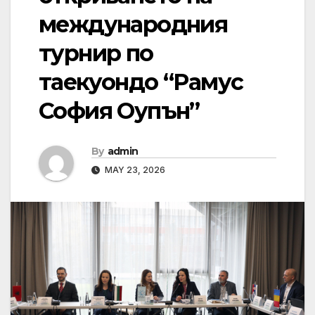
международния
турнир по
таекуондо “Рамус
София Оупън”
By
admin
MAY 23, 2026