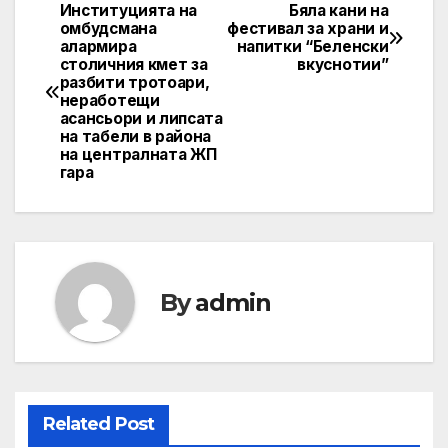
Институцията на
Бяла кани на
Post
омбудсмана
фестивал за храни и
алармира
напитки “Беленски
navigation
столичния кмет за
вкуснотии”
разбити тротоари,
неработещи
асансьори и липсата
на табели в района
на централната ЖП
гара
By
admin
Related Post