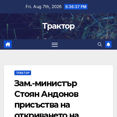
Skip
Fri. Aug 7th, 2026
6:36:38 PM
to
content
Трактор
ТРАКТОР
Зам.-министър
Стоян Андонов
присъства на
откриването на