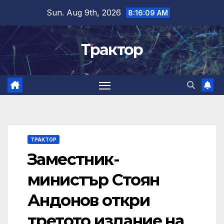
Skip
Sun. Aug 9th, 2026
8:16:09 AM
to
content
Трактор
ТРАКТОР
Заместник-
министър Стоян
Андонов откри
третото издание на