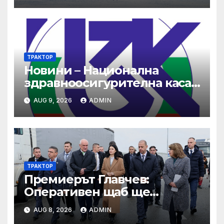
ТРАКТОР
Новини – Национална
здравноосигурителна каса
(НЗОК)
AUG 9, 2026
ADMIN
ТРАКТОР
Премиерът Главчев:
Оперативен щаб ще
реорганизира структурите
AUG 8, 2026
ADMIN
по границата, за да сме