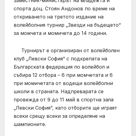
заместник-министърът на младежта и
спорта доц. Стоян Андонов по време на
откриването на третото издание на
волейболния турнир „Звезди на бъдещето“
за момчета и момичета до 14 години.
Турнирът е организиран от волейболен
клуб „Левски София“ с подкрепата на
Българската федерация по волейбол и
събира 12 отбора – 6 при момчетата и 6
при момичетата от водещи волейболни
школи в страната. Надпреварата се
провежда от 9 до 11 май в спортна зала
„Левски София“, като отборите ще играят
всеки срещу всеки за определяне на
шампионите.