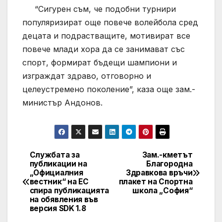
“Сигурен съм, че подобни турнири
популяризират още повече волейбола сред
децата и подрастващите, мотивират все
повече млади хора да се занимават със
спорт, формират бъдещи шампиони и
изграждат здраво, отговорно и
целеустремено поколение”, каза още зам.-
министър Андонов.
Службата за
Зам.-кметът
Post
публикации на
Благородна
„Официалния
Здравкова връчи
navigation
вестник“ на ЕС
плакет на Спортна
спира публикацията
школа „София“
на обявления във
версия SDK 1.8