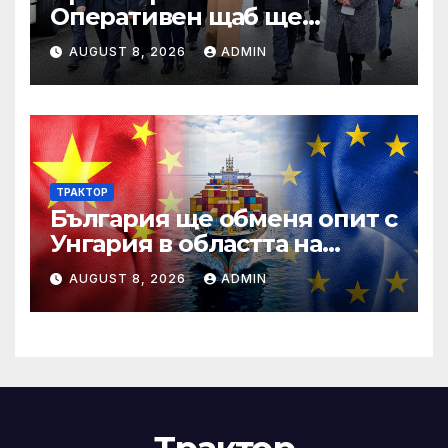
Оперативен щаб ще
реорганизира структурите
AUGUST 8, 2026
ADMIN
по границата, за да сме
готови за Шенген
ТРАКТОР
България ще обменя опит с
Унгария в областта на
спортната инфраструктура
AUGUST 8, 2026
ADMIN