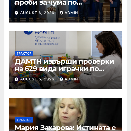
проби за чума по
животните от фермата във
AUGUST 6, 2026
ADMIN
Велинград са
положителни
ТРАКТОР
ДАМТН извърши проверки
на 629 вида играчки по
повод Деня на детето
AUGUST 5, 2026
ADMIN
ТРАКТОР
Мария Захарова: Истината е