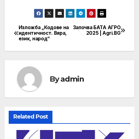
Изложба „Кодове на
Започва БАТА АГРО
Post
идентичност. Вяра,
2025 | Agri.BG
език, народ“
navigation
By
admin
Related Post