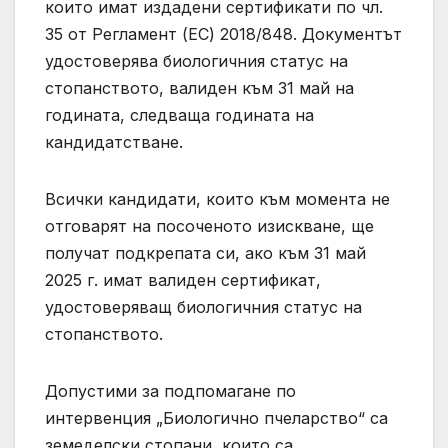
които имат издадени сертификати по чл.
35 от Регламент (ЕС) 2018/848. Документът
удостоверява биологичния статус на
стопанството, валиден към 31 май на
годината, следваща годината на
кандидатстване.
Всички кандидати, които към момента не
отговарят на посоченото изискване, ще
получат подкрепата си, ако към 31 май
2025 г. имат валиден сертификат,
удостоверяващ биологичния статус на
стопанството.
Допустими за подпомагане по
интервенция „Биологично пчеларство“ са
земеделски стопани, които са