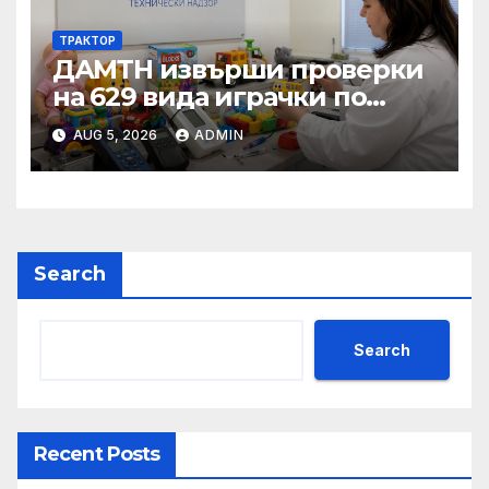
ТРАКТОР
ДАМТН извърши проверки
на 629 вида играчки по
повод Деня на детето
AUG 5, 2026
ADMIN
Search
Search
Recent Posts