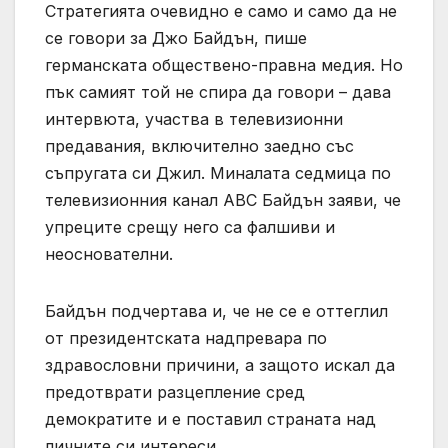
Стратегията очевидно е само и само да не
се говори за Джо Байдън, пише
германската обществено-правна медия. Но
пък самият той не спира да говори – дава
интервюта, участва в телевизионни
предавания, включително заедно със
съпругата си Джил. Миналата седмица по
телевизионния канал ABC Байдън заяви, че
упреците срещу него са фалшиви и
неоснователни.
Байдън подчертава и, че не се е оттеглил
от президентската надпревара по
здравословни причини, а защото искал да
предотврати разцепление сред
демократите и е поставил страната над
личните си интереси.