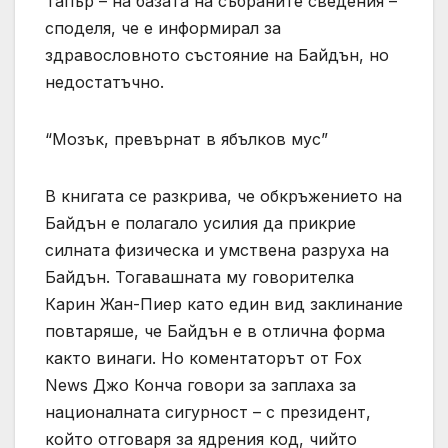
Тапър – на базата на събраните сведения –
споделя, че е информирал за
здравословното състояние на Байдън, но
недостатъчно.
“Мозък, превърнат в ябълков мус”
В книгата се разкрива, че обкръжението на
Байдън е полагало усилия да прикрие
силната физическа и умствена разруха на
Байдън. Тогавашната му говорителка
Карин Жан-Пиер като един вид заклинание
повтаряше, че Байдън е в отлична форма
както винаги. Но коментаторът от Fox
News Джо Конча говори за заплаха за
националната сигурност – с президент,
който отговаря за ядрения код, чийто