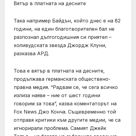
Вятър в платната на десните
Така например Байдън, който днес е на 82
години, на един благотворителен бал не
разпознал дългогодишния си приятел –
холивудската звезда Джордж Клуни,
разказва АРД.
Това е вятър в платната на десните,
продължава германската обществено-
правна медия. “Радвам се, че сега всичко
излиза наяве – ние от шест години
говорим за това”, казва коментаторът на
Fox News Джо Конча. Същевременно той
отправя критики към другите медии, че са
игнорирали проблема. Самият Джейк