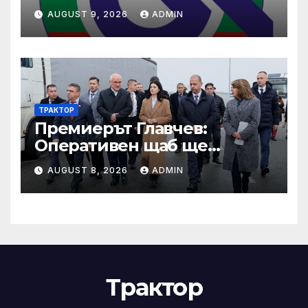
(НЗОК)
AUGUST 9, 2026
ADMIN
ТРАКТОР
Премиерът Главчев:
Оперативен щаб ще
реорганизира структурите
AUGUST 8, 2026
ADMIN
по границата, за да сме
готови за Шенген
Трактор