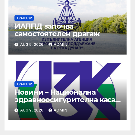
ТРАКТОР
ИАППД започва
самостоятелен драгаж
AUG 9, 2026
ADMIN
ТРАКТОР
Новини – Национална
здравноосигурителна каса
(НЗОК)
AUG 9, 2026
ADMIN