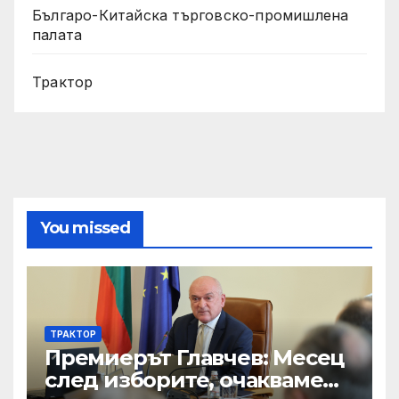
Българо-Китайска търговско-промишлена
палата
Трактор
You missed
ТРАКТОР
Премиерът Главчев: Месец
след изборите, очакваме