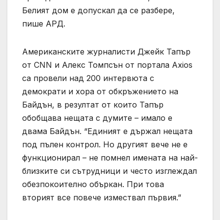
Белият дом е допускал да се разбере,
пише АРД.
Американските журналисти Джейк Тапър
от CNN и Алекс Томпсън от портала Axios
са провели над 200 интервюта с
демократи и хора от обкръжението на
Байдън, в резултат от които Тапър
обобщава нещата с думите – имало е
двама Байдън. “Единият е държал нещата
под пълен контрол. Но другият вече не е
функционирал – не помнел имената на най-
близките си сътрудници и често изглеждал
обезпокоително объркан. При това
вторият все повече измествал първия.”