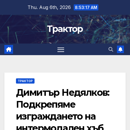
Skip
Thu. Aug 6th, 2026
8:53:18 AM
to
content
Трактор
ТРАКТОР
Димитър Недялков:
Подкрепяме
изграждането на
интермодален хъб