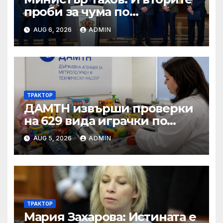
проби за чума по
животните от фермата във
AUG 6, 2026
ADMIN
Велинград са положителни
ТРАКТОР
ДАМТН извърши проверки
на 629 вида играчки по
повод Деня на детето
AUG 5, 2026
ADMIN
ТРАКТОР
Мария Захарова: Истината е