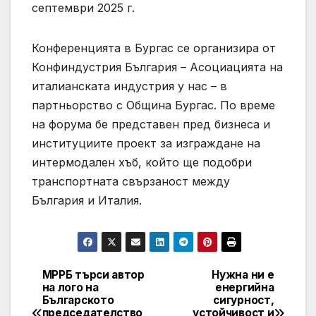
септември 2025 г.
Конференцията в Бургас се организира от
Конфиндустрия България – Асоциацията на
италианската индустрия у нас – в
партньорство с Община Бургас. По време
на форума бе представен пред бизнеса и
институциите проект за изграждане на
интермодален хъб, който ще подобри
транспортната свързаност между
България и Италия.
МРРБ търси автор
Нужна ни е
Post
на лого на
енергийна
Българското
сигурност,
navigation
председателство
устойчивост и