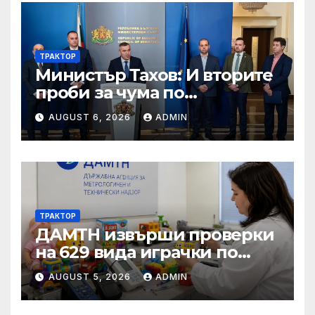
ТРАКТОР
Министър Тахов: И вторите
проби за чума по
животните от фермата във
AUGUST 6, 2026
ADMIN
Велинград са
положителни
ТРАКТОР
ДАМТН извърши проверки
на 629 вида играчки по
повод Деня на детето
AUGUST 5, 2026
ADMIN