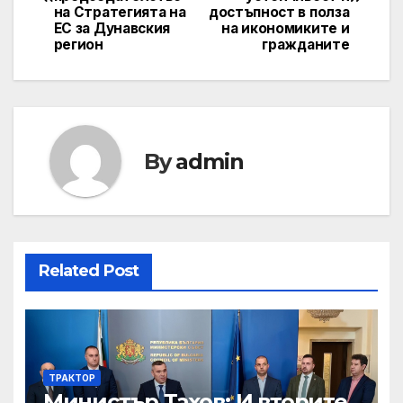
на Стратегията на
достъпност в полза
ЕС за Дунавския
на икономиките и
регион
гражданите
By
admin
Related Post
ТРАКТОР
Министър Тахов: И вторите