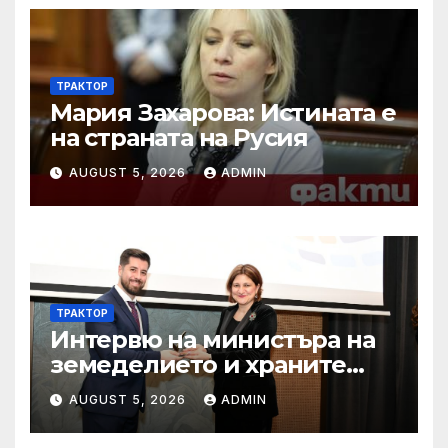
ТРАКТОР
Мария Захарова: Истината е
на страната на Русия
AUGUST 5, 2026
ADMIN
ТРАКТОР
Интервю на министъра на
земеделието и храните
Пламен Абровски в
AUGUST 5, 2026
ADMIN
предаването “Денят ON
AIR” по Bulgaria on air