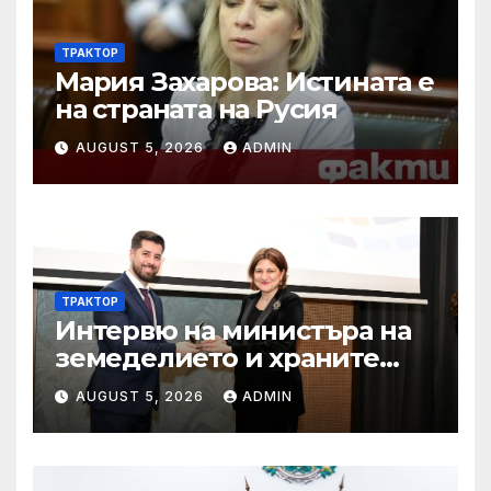
ТРАКТОР
Мария Захарова: Истината е
на страната на Русия
AUGUST 5, 2026
ADMIN
ТРАКТОР
Интервю на министъра на
земеделието и храните
Пламен Абровски в
AUGUST 5, 2026
ADMIN
предаването “Денят ON
AIR” по Bulgaria on air