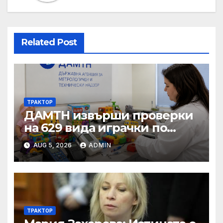
Related Post
ТРАКТОР
ДАМТН извърши проверки
на 629 вида играчки по
повод Деня на детето
AUG 5, 2026
ADMIN
ТРАКТОР