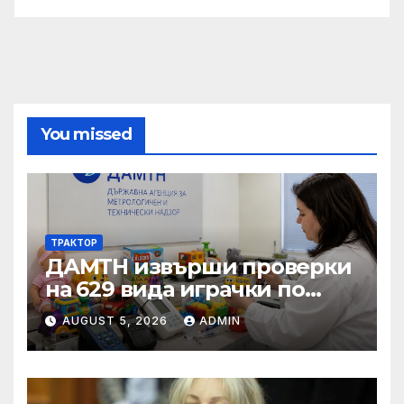
You missed
ТРАКТОР
ДАМТН извърши проверки
на 629 вида играчки по
повод Деня на детето
AUGUST 5, 2026
ADMIN