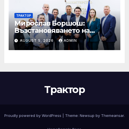
ТРАКТОР
Мирослав Боршош:
Възстановяването на
входящия туризъм е
AUGUST 5, 2026
ADMIN
стратегически приоритет
Трактор
Proudly powered by WordPress
|
Theme:
Newsup
by
Themeansar
.