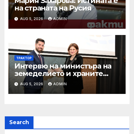
Мария Захарова: Истината е
на страната на Русия
AUG 5, 2026
ADMIN
ТРАКТОР
Интервю на министъра на
земеделието и храните
Пламен Абровски в
AUG 5, 2026
ADMIN
предаването “Денят ON
AIR” по Bulgaria on air
Search