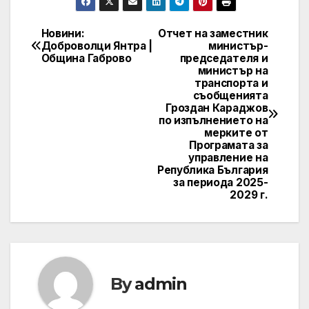
Новини:
Отчет на заместник
Post
Доброволци Янтра |
министър-
Община Габрово
председателя и
navigation
министър на
транспорта и
съобщенията
Гроздан Караджов
по изпълнението на
мерките от
Програмата за
управление на
Република България
за периода 2025-
2029 г.
By
admin