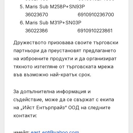
Maris Sub M258P+SN93P
36023670 6910910236700
Maris Sub M31P+SN03P
36022386 6910910223861
Дружеството призовава своите търговски
партньори да преустановят предлагането
на изброените продукти и да организират
тяхното изтегляне от търговската мрежа
във възможно най-кратък срок.
За допълнителна информация и
съдействие, може да се свържат с екипа
на „Ийст Ентърпрайз“ ООД на следните
контакти:
имейл:
east_ent@yahoo.com