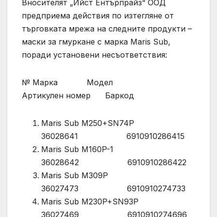
Вносителят „Ийст Ентърпрайз“ ООД
предприема действия по изтегляне от
търговката мрежа на следните продукти –
маски за гмуркане с марка Maris Sub,
поради установени несъответствия:
№ Марка Модел
Артикулен номер Баркод
Maris Sub M250+SN74P
36028641 6910910286415
Maris Sub M160P-1
36028642 6910910286422
Maris Sub M309P
36027473 6910910274733
Maris Sub M230P+SN93P
36027469 6910910274696