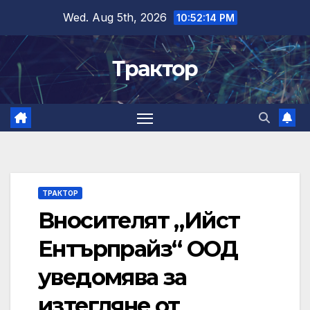
Skip
Wed. Aug 5th, 2026
10:52:14 PM
to
content
Трактор
ТРАКТОР
Вносителят „Ийст
Ентърпрайз“ ООД
уведомява за
изтегляне от