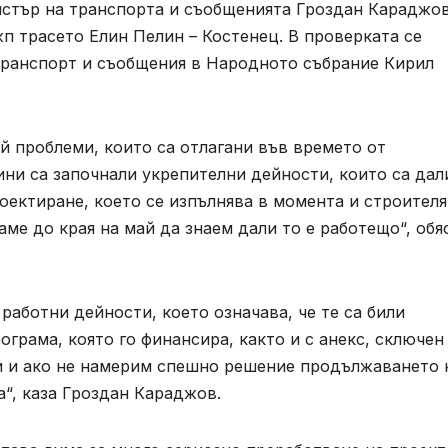
истър на транспорта и съобщенията Гроздан Караджо
жп трасето Елин Пелин – Костенец. В проверката се
транспорт и съобщения в Народното събрание Кирил
й проблеми, които са отлагани във времето от
ни са започнали укрепителни дейности, които са дал
роектиране, което се изпълнява в момента и строителя
аме до края на май да знаем дали то е работещо“, обя
работни дейности, което означава, че те са били
грама, която го финансира, както и с анекс, сключен
ни и ако не намерим спешно решение продължаването 
а“, каза Гроздан Караджов.