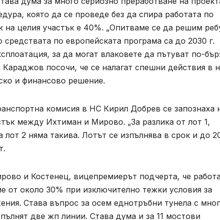
става дума за много сериозно преработване на проект
дура, която да се проведе без да спира работата по
 на целия участък е 40%. „Опитваме се да решим реб
о средствата по европейската програма са до 2030 г.
ксплоатация, за да могат влаковете да пътуват по-бър
Караджов посочи, че се налагат спешни действия в н
ско и финансово решение.
анспортна комисия в НС Кирил Добрев се запознаха 
стък между Ихтиман и Мирово. „За разлика от лот 1,
лот 2 няма такива. Лотът се изпълнява в срок и до 20
т.
рово и Костенец, вицепремиерът подчерта, че работ
ие от около 30% при изключително тежки условия за
ения. Става въпрос за осем еднотръбни тунела с мно
зпълнят две жп линии. Става дума и за 11 мостови