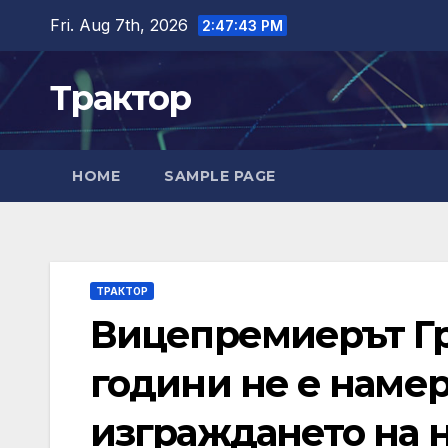
Skip
Fri. Aug 7th, 2026
2:47:44 PM
to
content
Трактор
HOME
SAMPLE PAGE
ТРАКТОР
Вицепремиерът Гр
години не е наме
изграждането на 