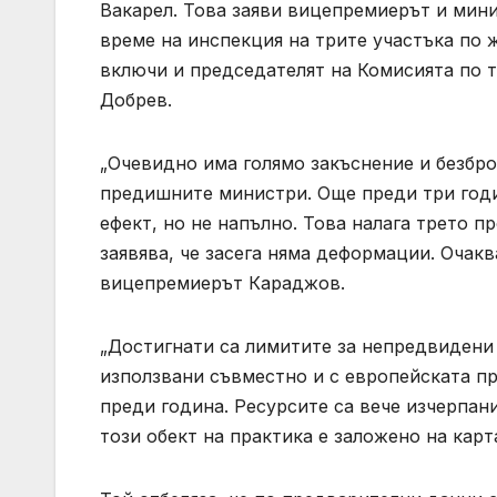
Вакарел. Това заяви вицепремиерът и мин
време на инспекция на трите участъка по 
включи и председателят на Комисията по 
Добрев.
„Очевидно има голямо закъснение и безбро
предишните министри. Още преди три годи
ефект, но не напълно. Това налага трето п
заявява, че засега няма деформации. Очакв
вицепремиерът Караджов.
„Достигнати са лимитите за непредвидени 
използвани съвместно и с европейската про
преди година. Ресурсите са вече изчерпа
този обект на практика е заложено на карт