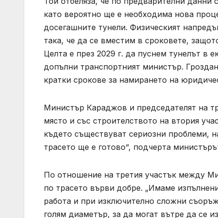
Той отбеляза, че по предварителни данни 
като вероятно ще е необходима нова проце
досегашните тунели. Физическият напредък
така, че да се вместим в сроковете, защот
Целта е през 2029 г. да пуснем тунелът в е
допълни транспортният министър. Гроздан 
кратки срокове за намирането на юридиче
Министър Караджов и председателят на тр
място и със строителството на втория уча
където съществуват сериозни проблеми, на 
трасето ще е готово“, подчерта министъръ
По отношение на третия участък между Ми
по трасето върви добре. „Имаме изпълнен
работа и при изключително сложни съоръж
голям диаметър, за да могат вътре да се и