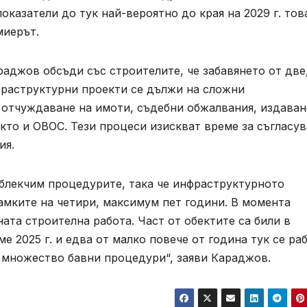
оказатели до тук най-вероятно до края на 2029 г. тов
миерът.
аджов обсъди със строителите, че забавянето от две
фраструктурни проекти се дължи на сложни
отчуждаване на имоти, съдебни обжалвания, издаван
кто и ОВОС. Тези процеси изискват време за съгласу
ия.
 облекчим процедурите, така че инфраструктурното
амките на четири, максимум пет години. В момента
ната строителна работа. Част от обектите са били в
ме 2025 г. и едва от малко повече от година тук се ра
в множество бавни процедури“, заяви Караджов.