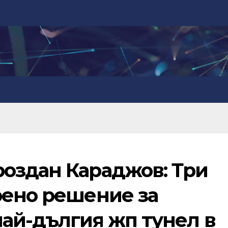
оздан Караджов: Три
рено решение за
най-дългия жп тунел в