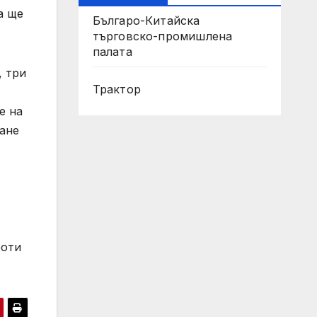
а ще
Българо-Китайска
търговско-промишлена
палата
, три
Трактор
е на
ване
боти