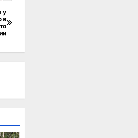
 у
 в
то
ии