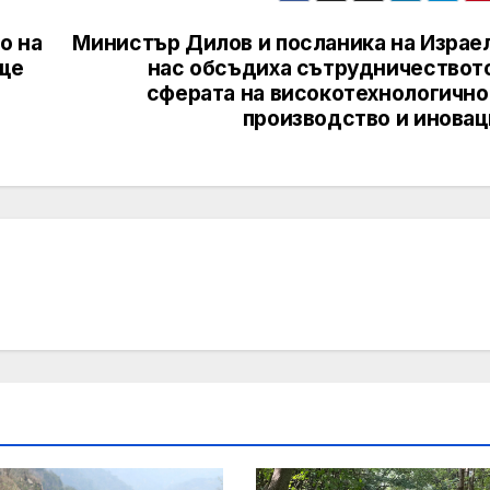
о на
Министър Дилов и посланика на Израел
 ще
нас обсъдиха сътрудничеството
сферата на високотехнологично
производство и иновац